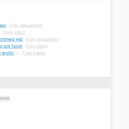
ejo
-
Foro sexualidad
-
Foro salud
primera vez
-
Foro sexualidad
o por favor
-
Foro salud
 gruñir.
✓
-
Foro bebés
29.005