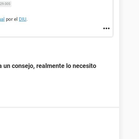
29.005
ual
por el
DIU
.
a un consejo, realmente lo necesito