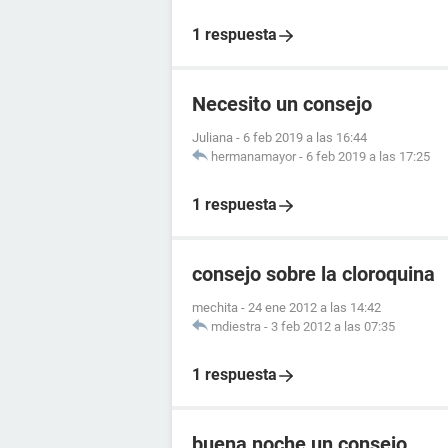
1 respuesta
Necesito un consejo
Juliana
-
6 feb 2019 a las 16:44
hermanamayor
-
6 feb 2019 a las 17:25
1 respuesta
consejo sobre la cloroquina
mechita
-
24 ene 2012 a las 14:42
mdiestra
-
3 feb 2012 a las 07:35
1 respuesta
buena noche un consejo