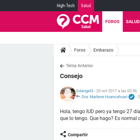
High-Tech
Salud
FOROS
SALUD
Foros
Embarazo
Tema Anterior
Consejo
Solangel3
- 20 oct 2017 a las 02:56
Dra. Marlene Huancahuari
-
2
Hola, tengo IUD pero ya tengo 27 dí
que lo tengo. Que hago? Es normal
Compartir