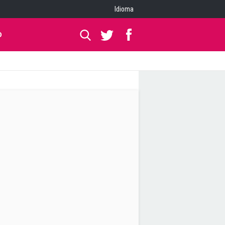
Idioma
O