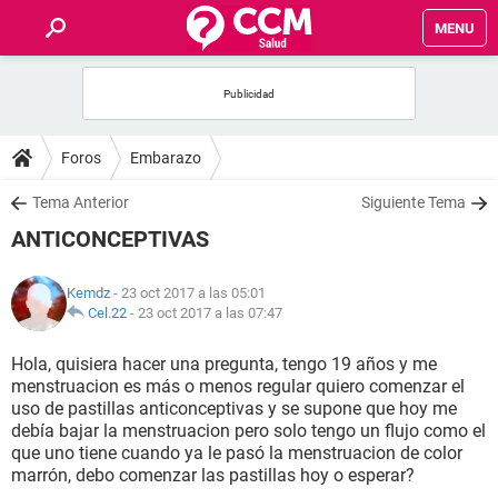
MENU
INICIO
FOROS
Foros
Embarazo
SALUD
Tema Anterior
Siguiente Tema
ANTICONCEPTIVAS
FAMILIA
Kemdz
- 23 oct 2017 a las 05:01
NUTRICIÓN
Cel.22
-
23 oct 2017 a las 07:47
Hola, quisiera hacer una pregunta, tengo 19 años y me
BIENESTAR
menstruacion es más o menos regular quiero comenzar el
uso de pastillas anticonceptivas y se supone que hoy me
SEXUALIDAD
debía bajar la menstruacion pero solo tengo un flujo como el
que uno tiene cuando ya le pasó la menstruacion de color
marrón, debo comenzar las pastillas hoy o esperar?
GLOSARIO