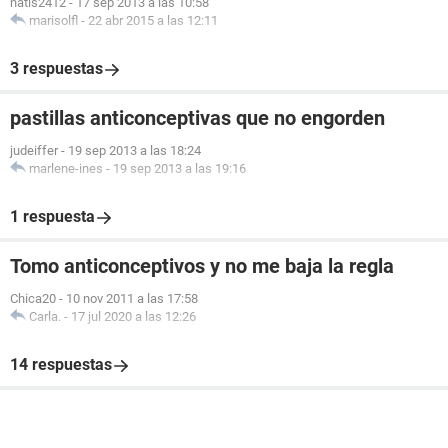
natis2412
-
17 sep 2013 a las 10:58
marisolfl
-
22 abr 2015 a las 12:11
3 respuestas
pastillas anticonceptivas que no engorden
judeiffer
-
19 sep 2013 a las 18:24
marlene-ines
-
19 sep 2013 a las 19:16
1 respuesta
Tomo anticonceptivos y no me baja la regla
Chica20
-
10 nov 2011 a las 17:58
Carla.
-
17 jul 2020 a las 12:26
14 respuestas