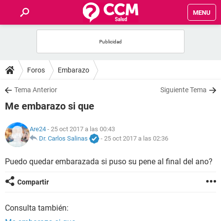
MENU
INICIO
FOROS
Foros
Embarazo
SALUD
Tema Anterior
Siguiente Tema
Me embarazo si que
FAMILIA
Are24
- 25 oct 2017 a las 00:43
NUTRICIÓN
Dr. Carlos Salinas
-
25 oct 2017 a las 02:36
Puedo quedar embarazada si puso su pene al final del ano?
BIENESTAR
Compartir
SEXUALIDAD
Consulta también:
GLOSARIO