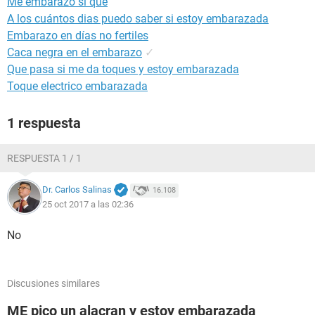
Me embarazo si que
A los cuántos dias puedo saber si estoy embarazada
Embarazo en días no fertiles
Caca negra en el embarazo
✓
Que pasa si me da toques y estoy embarazada
Toque electrico embarazada
1 respuesta
RESPUESTA 1 / 1
Dr. Carlos Salinas
16.108
25 oct 2017 a las 02:36
No
Discusiones similares
ME pico un alacran y estoy embarazada