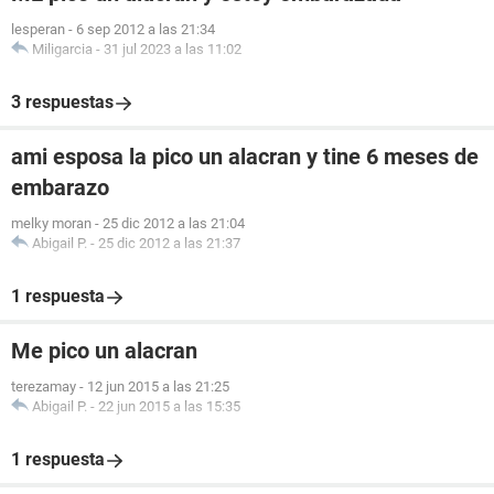
lesperan
-
6 sep 2012 a las 21:34
Miligarcia
-
31 jul 2023 a las 11:02
3 respuestas
ami esposa la pico un alacran y tine 6 meses de
embarazo
melky moran
-
25 dic 2012 a las 21:04
Abigail P.
-
25 dic 2012 a las 21:37
1 respuesta
Me pico un alacran
terezamay
-
12 jun 2015 a las 21:25
Abigail P.
-
22 jun 2015 a las 15:35
1 respuesta