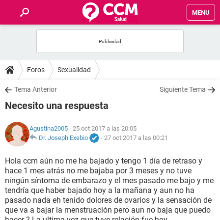
MENU
INICIO
FOROS
Foros
Sexualidad
SALUD
Tema Anterior
Siguiente Tema
Necesito una respuesta
FAMILIA
Agustina2005
- 25 oct 2017 a las 20:05
NUTRICIÓN
Dr. Joseph Exebio
-
27 oct 2017 a las 00:21
Hola ccm aún no me ha bajado y tengo 1 día de retraso y
BIENESTAR
hace 1 mes atrás no me bajaba por 3 meses y no tuve
ningún síntoma de embarazo y el mes pasado me bajo y me
SEXUALIDAD
tendría que haber bajado hoy a la mañana y aun no ha
pasado nada eh tenido dolores de ovarios y la sensación de
que va a bajar la menstruación pero aun no baja que puedo
GLOSARIO
hacer ? La ultima vez que tuve relación fue hoy