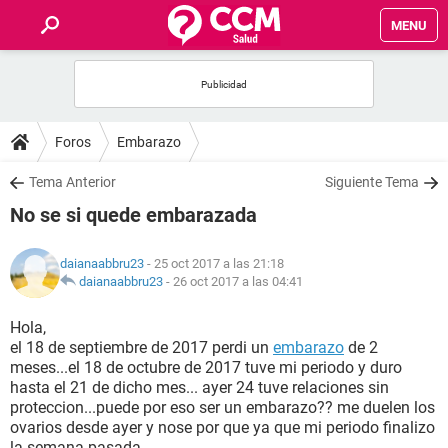
MENU
INICIO
FOROS
Foros
Embarazo
SALUD
Tema Anterior
Siguiente Tema
No se si quede embarazada
FAMILIA
daianaabbru23
- 25 oct 2017 a las 21:18
NUTRICIÓN
daianaabbru23
-
26 oct 2017 a las 04:41
Hola,
BIENESTAR
el 18 de septiembre de 2017 perdi un
embarazo
de 2
meses...el 18 de octubre de 2017 tuve mi periodo y duro
SEXUALIDAD
hasta el 21 de dicho mes... ayer 24 tuve relaciones sin
proteccion...puede por eso ser un embarazo?? me duelen los
ovarios desde ayer y nose por que ya que mi periodo finalizo
GLOSARIO
la semana pasada