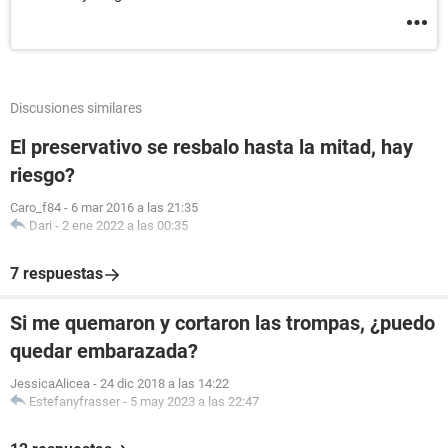
Discusiones similares
El preservativo se resbalo hasta la mitad, hay
riesgo?
Caro_f84
-
6 mar 2016 a las 21:35
Dari
-
2 ene 2022 a las 00:35
7 respuestas
Si me quemaron y cortaron las trompas, ¿puedo
quedar embarazada?
JessicaAlicea
-
24 dic 2018 a las 14:22
Estefanyfrasser
-
5 may 2023 a las 22:47