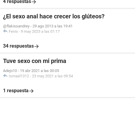
4 respuestas
¿El sexo anal hace crecer los glúteos?
@flakissandrey
-
29 ago 2013 a las 19:41
Fenix
-
9 may 2023 a las 01:17
34 respuestas
Tuve sexo con mi prima
Adejo10
-
19 abr 2021 a las 00:05
Ismael1312
-
23 may 2021 a las 09:54
1 respuesta