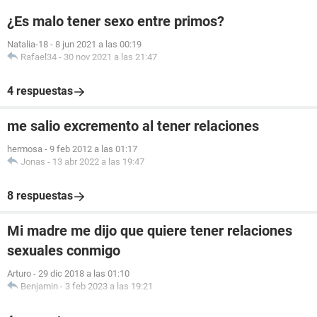
¿Es malo tener sexo entre primos?
Natalia-18
-
8 jun 2021 a las 00:19
Rafael34
-
30 nov 2021 a las 21:47
4 respuestas
me salio excremento al tener relaciones
hermosa
-
9 feb 2012 a las 01:17
Jonas
-
13 abr 2022 a las 19:47
8 respuestas
Mi madre me dijo que quiere tener relaciones
sexuales conmigo
Arturo
-
29 dic 2018 a las 01:10
Benjamin
-
3 feb 2023 a las 19:21