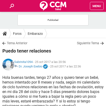
MENU
INICIO
FOROS
Foros
Embarazo
SALUD
Tema Anterior
Siguiente Tema
Puedo tener relaciones
FAMILIA
Sabrinita1094
- 25 oct 2017 a las 20:56
NUTRICIÓN
Dr. Joseph Exebio
-
25 oct 2017 a las 22:36
Hola buenas tardes, tengo 27 años y quiero tener un bebé,
BIENESTAR
hemos intentado por 8 meses y nada, según mi calendario
de ciclo tuvimos relaciones en las fechas de ovulación, estoy
SEXUALIDAD
en mi día 28 del ciclo y hace 5 días presento dolores bajos
iguales a cómo si me fuera a bajar la regla pero un poco
más leves, estaré embarazada? Y si lo estoy si tengo
GLOSARIO
relaciones puede venirme la regla y abortar?