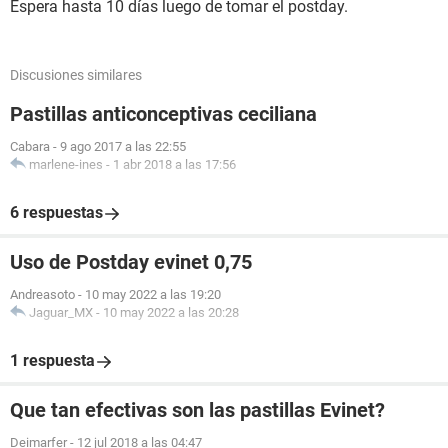
Espera hasta 10 días luego de tomar el postday.
Discusiones similares
Pastillas anticonceptivas ceciliana
Cabara
-
9 ago 2017 a las 22:55
marlene-ines
-
1 abr 2018 a las 17:56
6 respuestas
Uso de Postday evinet 0,75
Andreasoto
-
10 may 2022 a las 19:20
Jaguar_MX
-
10 may 2022 a las 20:28
1 respuesta
Que tan efectivas son las pastillas Evinet?
Deimarfer
-
12 jul 2018 a las 04:47