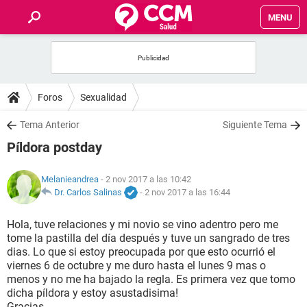
MENU
INICIO
FOROS
Foros
Sexualidad
SALUD
Tema Anterior
Siguiente Tema
Píldora postday
FAMILIA
Melanieandrea
- 2 nov 2017 a las 10:42
NUTRICIÓN
Dr. Carlos Salinas
-
2 nov 2017 a las 16:44
Hola, tuve relaciones y mi novio se vino adentro pero me
BIENESTAR
tome la pastilla del día después y tuve un sangrado de tres
dias. Lo que si estoy preocupada por que esto ocurrió el
SEXUALIDAD
viernes 6 de octubre y me duro hasta el lunes 9 mas o
menos y no me ha bajado la regla. Es primera vez que tomo
dicha píldora y estoy asustadisima!
GLOSARIO
Gracias.