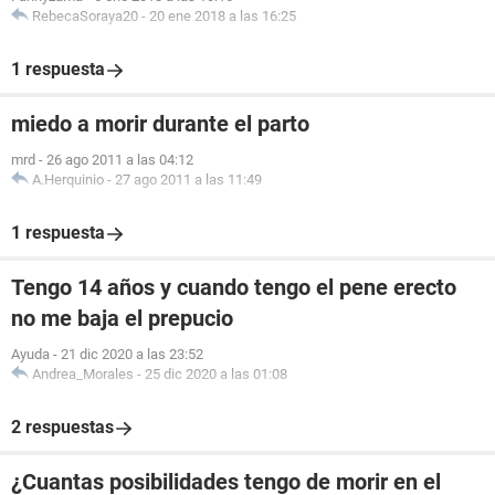
RebecaSoraya20
-
20 ene 2018 a las 16:25
1 respuesta
miedo a morir durante el parto
mrd
-
26 ago 2011 a las 04:12
A.Herquinio
-
27 ago 2011 a las 11:49
1 respuesta
Tengo 14 años y cuando tengo el pene erecto
no me baja el prepucio
Ayuda
-
21 dic 2020 a las 23:52
Andrea_Morales
-
25 dic 2020 a las 01:08
2 respuestas
¿Cuantas posibilidades tengo de morir en el