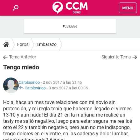
MENU
INICIO
FOROS
Foros
Embarazo
SALUD
Tema Anterior
Siguiente Tema
Tengo miedo
FAMILIA
Carolosirioo
- 2 nov 2017 a las 21:46
NUTRICIÓN
Carolosirioo
-
3 nov 2017 a las 00:36
Hola, hace un mes tuve relaciones con mi novio sin
BIENESTAR
protección, y mi regla tenia que haberme llegado el viernes
13-10 y aun nada! El día 21 en la mañana me realicé un
SEXUALIDAD
testy me salió negativo, luego para estar segura me realicé
otro el 22 y también negativo, pero aun no me indispongo,
tengo dolores en el vientre, en las caderas y dolor lumbar,
GLOSARIO
estaré embarazada? Ayuda!