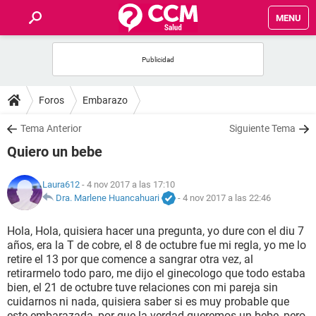
MENU
INICIO
FOROS
Foros
Embarazo
SALUD
Tema Anterior
Siguiente Tema
Quiero un bebe
FAMILIA
Laura612
- 4 nov 2017 a las 17:10
NUTRICIÓN
Dra. Marlene Huancahuari
-
4 nov 2017 a las 22:46
Hola, Hola, quisiera hacer una pregunta, yo dure con el diu 7
BIENESTAR
años, era la T de cobre, el 8 de octubre fue mi regla, yo me lo
retire el 13 por que comence a sangrar otra vez, al
SEXUALIDAD
retirarmelo todo paro, me dijo el ginecologo que todo estaba
bien, el 21 de octubre tuve relaciones con mi pareja sin
cuidarnos ni nada, quisiera saber si es muy probable que
GLOSARIO
este embarazada, por que la verdad queremos un bebe, pero