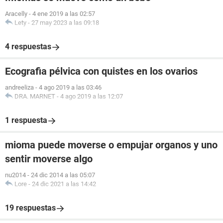
Aracelly
-
4 ene 2019 a las 02:57
Lety
-
27 may 2023 a las 09:18
4 respuestas
Ecografia pélvica con quistes en los ovarios
andreeliza
-
4 ago 2019 a las 03:46
DRA. MARNET
-
4 ago 2019 a las 12:07
1 respuesta
mioma puede moverse o empujar organos y uno
sentir moverse algo
nu2014
-
24 dic 2014 a las 05:07
Lore
-
24 dic 2021 a las 14:42
19 respuestas