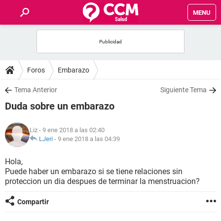
MENU
INICIO
FOROS
Foros
Embarazo
SALUD
Tema Anterior
Siguiente Tema
Duda sobre un embarazo
FAMILIA
Liz
- 9 ene 2018 a las 02:40
NUTRICIÓN
LJeri
-
9 ene 2018 a las 04:39
Hola,
BIENESTAR
Puede haber un embarazo si se tiene relaciones sin
proteccion un dia despues de terminar la menstruacion?
SEXUALIDAD
Compartir
GLOSARIO