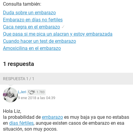
Consulta también:
Duda sobre un embarazo
Embarazo en días no fertiles
Caca negra en el embarazo
✓
Que pasa si me pica un alacran y estoy embarazada
Cuando hacer un test de embarazo
Amoxicilina en el embarazo
1 respuesta
RESPUESTA 1 / 1
LJeri
1.783
9 ene 2018 a las 04:39
Hola Liz,
la probabilidad de
embarazo
es muy baja ya que no estabas
en
días fértiles
, aunque existen casos de embarazo en esa
situación, son muy pocos.