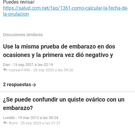
Puedes revisar:
https://salud.ccm.net/faq/1361-como-calcular-la-fecha-de-
la-ovulacion
Discusiones similares
Use la misma prueba de embarazo en dos
ocasiones y la primera vez dió negativo y
Dan
-
13 sep 2021 a las 02:19
marsan1990
-
28 sep 2023 a las 09:26
2 respuestas
¿Se puede confundir un quiste ovárico con un
embarazo?
Lorebb
-
19 mar 2013 a las 00:24
Romi
-
25 sep 2023 a las 01:21