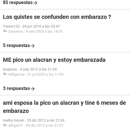
85 respuestas
Los quistes se confunden con embarazo ?
Yaresi123
-
24 jun 2016 a las 03:47
Deyanira
-
9 ene 2023 a las 14:55
5 respuestas
ME pico un alacran y estoy embarazada
lesperan
-
6 sep 2012 a las 21:34
Miligarcia
-
31 jul 2023 a las 11:02
3 respuestas
ami esposa la pico un alacran y tine 6 meses de
embarazo
melky moran
-
25 dic 2012 a las 21:04
Abigail P.
-
25 dic 2012 a las 21:37