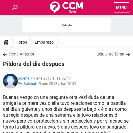
MENU
INICIO
FOROS
Foros
Embarazo
SALUD
Tema Anterior
Siguiente Tema
Pildora del dia despues
FAMILIA
Solenai
- 9 ene 2018 a las 02:47
NUTRICIÓN
Solenai
-
9 ene 2018 a las 16:39
Buenas vengo cn una pregunta otra vez! duda de una
BIENESTAR
amiga,la primera vez q ella tuvo relaciones tomo la pastilla
del dia siguiente y unos dias despues le bajo x 4 dias como
SEXUALIDAD
su regla despues de una semana ella tuvo relaciones d
nuevo pero con proteccion y sin proteccion y por si acaso se
tomo la pildora de nuevo, 5 dias despues tuvo un sangrado
GLOSARIO
de un dia , es normal o puede quedar embarazada?