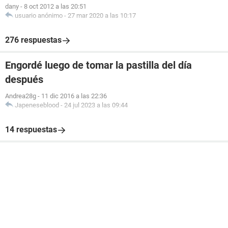
dany
-
8 oct 2012 a las 20:51
usuario anónimo
-
27 mar 2020 a las 10:17
276 respuestas
Engordé luego de tomar la pastilla del día
después
Andrea28g
-
11 dic 2016 a las 22:36
Japeneseblood
-
24 jul 2023 a las 09:44
14 respuestas