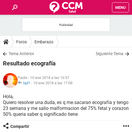
MENU
INICIO
FOROS
Foros
Embarazo
SALUD
Tema Anterior
Siguiente Tema
Resultado ecografía
FAMILIA
Paola
- 10 ene 2018 a las 16:57
NUTRICIÓN
bpl1
-
10 ene 2018 a las 17:08
Hola,
BIENESTAR
Quiero resolver una.duda, es q me.sacaran ecografía y tengo
23 semana y me salio malformacion del 75% fetal y corazon
SEXUALIDAD
50% queria saber q significado tiene
Compartir
GLOSARIO