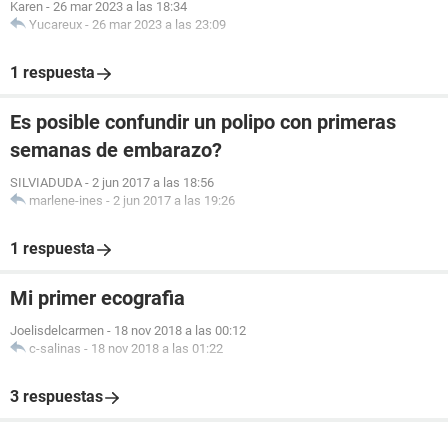
Karen
-
26 mar 2023 a las 18:34
Yucareux
-
26 mar 2023 a las 23:09
1 respuesta
Es posible confundir un polipo con primeras
semanas de embarazo?
SILVIADUDA
-
2 jun 2017 a las 18:56
marlene-ines
-
2 jun 2017 a las 19:26
1 respuesta
Mi primer ecografia
Joelisdelcarmen
-
18 nov 2018 a las 00:12
c-salinas
-
18 nov 2018 a las 01:22
3 respuestas