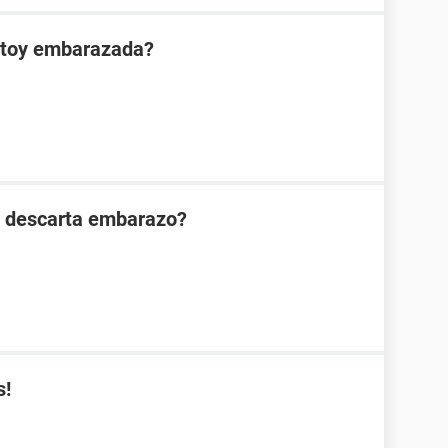
estoy embarazada?
n descarta embarazo?
s!