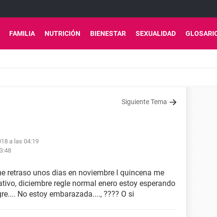
FAMILIA
NUTRICIÓN
BIENESTAR
SEXUALIDAD
GLOSARI
Siguiente Tema
018 a las 04:19
3:48
 me retraso unos dias en noviembre l quincena me
tivo, diciembre regle normal enero estoy esperando
gre.... No estoy embarazada...., ???? O si