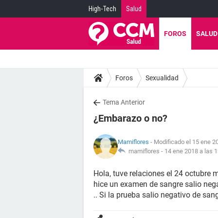
High-Tech
Salud
FOROS
SALUD
Foros
Sexualidad
Tema Anterior
¿Embarazo o no?
Mamiflores
- Modificado el 15 ene 2
mamiflores -
14 ene 2018 a las 1
Hola, tuve relaciones el 24 octubre
hice un examen de sangre salio nega
.. Si la prueba salio negativo de san