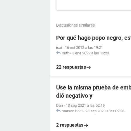
Discusiones similares
Por qué hago popo negro, e
isai
-
16 oct 2012 a las 19:21
Ruth
-
3 ene 2022 a las 13:23
22 respuestas
Use la misma prueba de emba
dió negativo y
Dan
-
13 sep 2021 a las 02:19
marsan1990
-
28 sep 2023 a las 09:26
2 respuestas