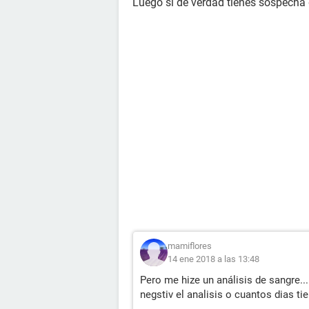
Luego si de verdad tienes sospecha 
mamiflores
14 ene 2018 a las 13:48
Pero me hize un análisis de sangre... 
negstiv el analisis o cuantos dias t