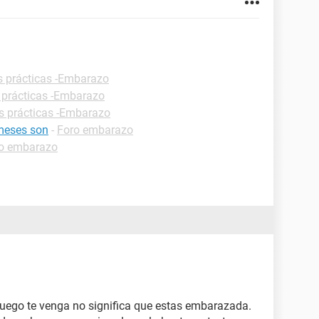
s prácticas -Embarazo
 prácticas -Embarazo
s prácticas -Embarazo
meses son
-
Foro embarazo
o embarazo
y luego te venga no significa que estas embarazada.