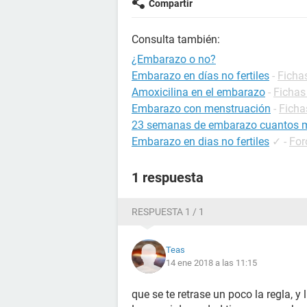
Compartir
Consulta también:
¿Embarazo o no?
Embarazo en días no fertiles
-
Ficha
Amoxicilina en el embarazo
-
Fichas
Embarazo con menstruación
-
Ficha
23 semanas de embarazo cuantos 
Embarazo en dias no fertiles
✓
-
For
1 respuesta
RESPUESTA 1 / 1
Teas
14 ene 2018 a las 11:15
que se te retrase un poco la regla, 