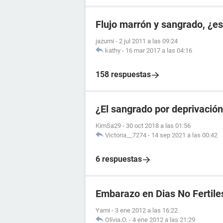
Flujo marrón y sangrado, ¿
jazumi
-
2 jul 2011 a las 09:24
kathy
-
16 mar 2017 a las 04:16
158 respuestas
¿El sangrado por deprivació
KimSa29
-
30 oct 2018 a las 01:56
Victoria__7274
-
14 sep 2021 a las 00:42
6 respuestas
Embarazo en Dias No Fertile
Yami
-
3 ene 2012 a las 16:22
Olivia.O.
-
4 ene 2012 a las 21:29