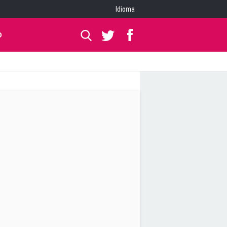
Idioma
O