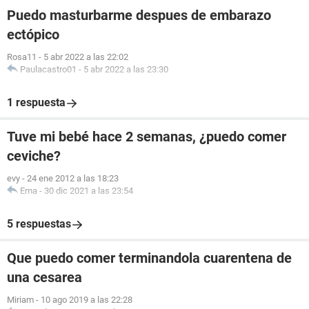
Puedo masturbarme despues de embarazo
ectópico
Rosa11
-
5 abr 2022 a las 22:02
Paulacastro01
-
5 abr 2022 a las 23:30
1 respuesta
Tuve mi bebé hace 2 semanas, ¿puedo comer
ceviche?
evy
-
24 ene 2012 a las 18:23
Ema
-
30 dic 2021 a las 23:54
5 respuestas
Que puedo comer terminandola cuarentena de
una cesarea
Miriam
-
10 ago 2019 a las 22:28