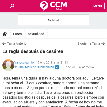
MENU
INICIO
FOROS
Foros
Sexualidad
SALUD
Tema Anterior
Siguiente Tema
La regla después de cesárea
FAMILIA
Vanesa.garrilo
- 15 ene 2018 a las 21:13
NUTRICIÓN
Dra. Marlene Huancahuari
-
15 ene 2018 a las 22:54
Hola, tenía una duda si hay alguna doctora por aquí. Le tuve
BIENESTAR
a mi beba el 13 oct x cesárea, sangré normal una semana
mas o menos. Según parece mi periodo normal comenzó el
SEXUALIDAD
29nov y término el 5dic. Tuve relaciones sin proteccion
pasados los 40dias despues de la cesarea, pero siempre con
eyaculacion afuera y con antelacion. A fecha de hoy no me
GLOSARIO
a vuelto mi periodo y paso 1 mes y 10dias. Antes de mi beba