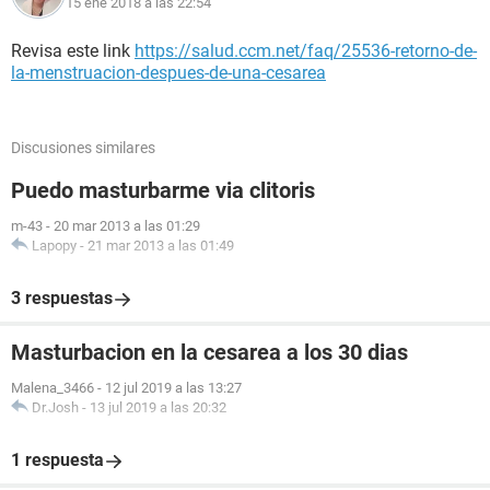
15 ene 2018 a las 22:54
Revisa este link
https://salud.ccm.net/faq/25536-retorno-de-
la-menstruacion-despues-de-una-cesarea
Discusiones similares
Puedo masturbarme via clitoris
m-43
-
20 mar 2013 a las 01:29
Lapopy
-
21 mar 2013 a las 01:49
3 respuestas
Masturbacion en la cesarea a los 30 dias
Malena_3466
-
12 jul 2019 a las 13:27
Dr.Josh
-
13 jul 2019 a las 20:32
1 respuesta