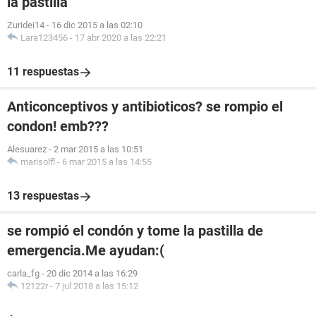
la pastilla
Zuridei14
-
16 dic 2015 a las 02:10
Lara123456
-
17 abr 2020 a las 22:21
11 respuestas
Anticonceptivos y antibioticos? se rompio el
condon! emb???
Alesuarez
-
2 mar 2015 a las 10:51
marisolfl
-
6 mar 2015 a las 14:55
13 respuestas
se rompió el condón y tome la pastilla de
emergencia.Me ayudan:(
carla_fg
-
20 dic 2014 a las 16:29
12122r
-
7 jul 2018 a las 15:12