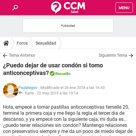
MENU
INICIO
FOROS
Foros
Sexualidad
SALUD
Tema Anterior
Siguiente Tema
¿Puedo dejar de usar condón si tomo
FAMILIA
anticonceptivas?
Resuelto
NUTRICIÓN
Paulalagos
- Modificado el 26 ene 2018 a las 16:43
Karla -
22 may 2019 a las 19:14
BIENESTAR
Hola, empecé a tomar pastillas anticonceptivas femelle 20,
terminé la primera caja y me llego la regla el tercer dia de
SEXUALIDAD
descanso, y ya empecé con la siguiente caja, mi duda es...
¿puedo tener relaciones sin condón? Mantengo relaciones
con preservativo siempre y me da un poco de miedo dejar de
GLOSARIO