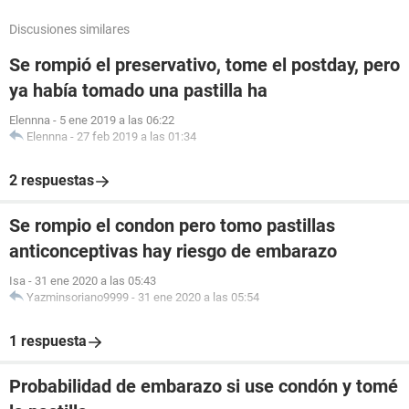
Discusiones similares
Se rompió el preservativo, tome el postday, pero
ya había tomado una pastilla ha
Elennna
-
5 ene 2019 a las 06:22
Elennna
-
27 feb 2019 a las 01:34
2 respuestas
Se rompio el condon pero tomo pastillas
anticonceptivas hay riesgo de embarazo
Isa
-
31 ene 2020 a las 05:43
Yazminsoriano9999
-
31 ene 2020 a las 05:54
1 respuesta
Probabilidad de embarazo si use condón y tomé