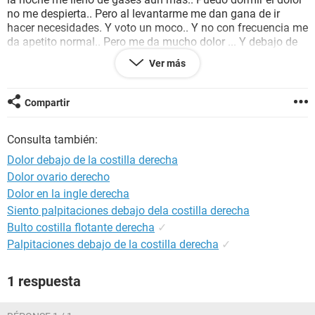
no me despierta.. Pero al levantarme me dan gana de ir
hacer necesidades. Y voto un moco.. Y no con frecuencia me
da apetito normal.. Pero me da mucho dolor ... Y debajo de
la costilla me siento como una pelota que se mueve.. Fui
Ver más
operada de apendicitis hace tres años y luego de cálculos
renales.. Me pusieron un catéter doble g para drenar ya que
el calculo se me atoro en la uretra y tuvieron que romperlo..
Compartir
Dure dos meses con el.. Pero estoy preocupada por la pelota
que me siento y el constante dolor de estomago.. Me
Consulta también:
gustaría su ayuda. Y las haces son muy pocas pequeñas no
en abundancia. Finas
Dolor debajo de la costilla derecha
Dolor ovario derecho
Dolor en la ingle derecha
Siento palpitaciones debajo dela costilla derecha
Bulto costilla flotante derecha
✓
Palpitaciones debajo de la costilla derecha
✓
1 respuesta