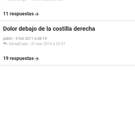
11 respuestas
Dolor debajo de la costilla derecha
pablo
-
5 feb 2011 à 08:19
SilviaECalix
-
21 ene 2019 à 22:57
19 respuestas