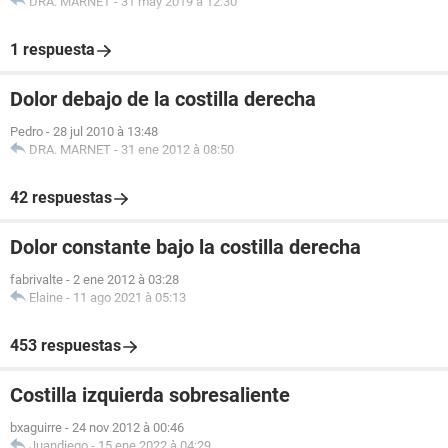
DRA. MARNET
-
31 may 2019 à 12:30
1 respuesta
Dolor debajo de la costilla derecha
Pedro
-
28 jul 2010 à 13:48
DRA. MARNET
-
31 ene 2012 à 08:50
42 respuestas
Dolor constante bajo la costilla derecha
fabrivalte
-
2 ene 2012 à 03:28
Elaine
-
11 ago 2021 à 05:13
453 respuestas
Costilla izquierda sobresaliente
bxaguirre
-
24 nov 2012 à 00:46
Juandiego
-
15 ene 2022 à 04:29