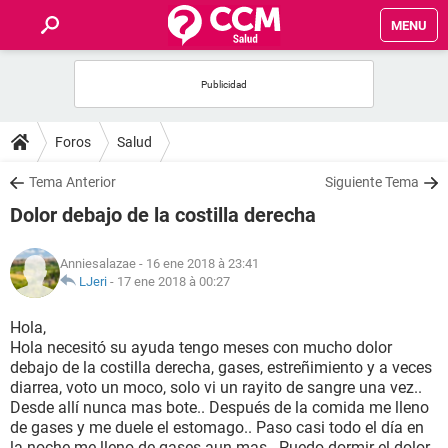
MENU
INICIO
FORUMS
Foros
Salud
SALUD
Tema Anterior
Siguiente Tema
Dolor debajo de la costilla derecha
FAMILIA
Anniesalazae
- 16 ene 2018 à 23:41
NUTRICIÓN
LJeri
-
17 ene 2018 à 00:27
Hola,
BIENESTAR
Hola necesitó su ayuda tengo meses con mucho dolor
debajo de la costilla derecha, gases, estreñimiento y a veces
SEXUALIDAD
diarrea, voto un moco, solo vi un rayito de sangre una vez..
Desde allí nunca mas bote.. Después de la comida me lleno
de gases y me duele el estomago.. Paso casi todo el día en
GLOSARIO
la noche me lleno de gases aun mas.. Puedo dormir el dolor