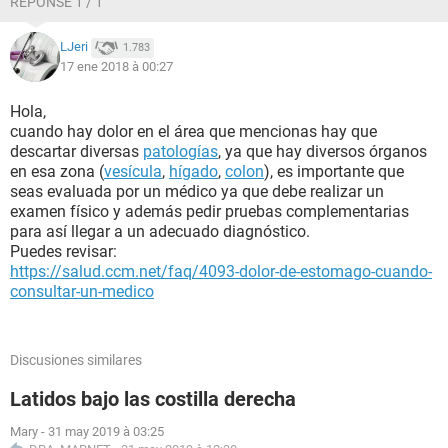
RÉPONSE 1 / 1
LJeri
1.783
17 ene 2018 à 00:27
Hola,
cuando hay dolor en el área que mencionas hay que
descartar diversas
patologías
, ya que hay diversos órganos
en esa zona (
vesícula
,
hígado
,
colon
), es importante que
seas evaluada por un médico ya que debe realizar un
examen físico y además pedir pruebas complementarias
para así llegar a un adecuado diagnóstico.
Puedes revisar:
https://salud.ccm.net/faq/4093-dolor-de-estomago-cuando-
consultar-un-medico
Discusiones similares
Latidos bajo las costilla derecha
Mary
-
31 may 2019 à 03:25