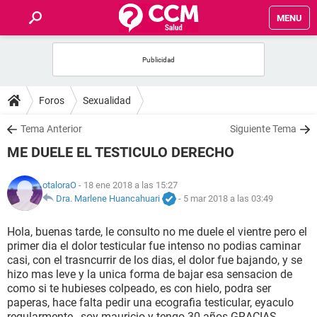
MENU
INICIO
FOROS
Foros
Sexualidad
SALUD
Tema Anterior
Siguiente Tema
ME DUELE EL TESTICULO DERECHO
FAMILIA
otaloraO
- 18 ene 2018 a las 15:27
NUTRICIÓN
Dra. Marlene Huancahuari
-
5 mar 2018 a las 03:49
Hola, buenas tarde, le consulto no me duele el vientre pero el
BIENESTAR
primer dia el dolor testicular fue intenso no podias caminar
casi, con el trasncurrir de los dias, el dolor fue bajando, y se
SEXUALIDAD
hizo mas leve y la unica forma de bajar esa sensacion de
como si te hubieses colpeado, es con hielo, podra ser
paperas, hace falta pedir una ecografia testicular, eyaculo
GLOSARIO
regularmente , soy mauricio y tengo 30 años.GRACIAS