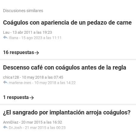
Discusiones similares
Coágulos con apariencia de un pedazo de carne
Lau
-
13 abr 2011 a las 19:23
Iliana
-
15 ago 2023 a las 11:11
16 respuestas
Descenso café con coágulos antes de la regla
chica128
-
10 may 2018 a las 07:45
marlene-ines
-
10 may 2018 a las 14:22
1 respuesta
¿El sangrado por implantación arroja coágulos?
AnniDiaz
-
20 mar 2015 a las 16:32
Dr.Josh
-
21 mar 2015 a las 00:23