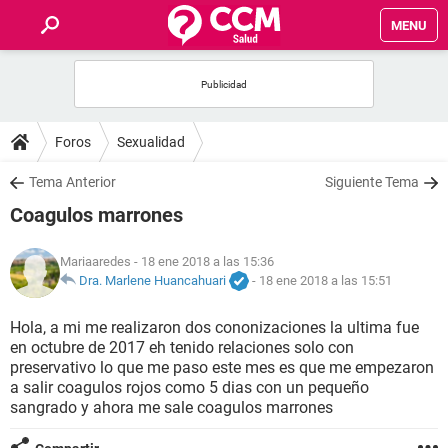
MENU
INICIO
FOROS
Foros
Sexualidad
SALUD
Tema Anterior
Siguiente Tema
Coagulos marrones
FAMILIA
Mariaaredes
- 18 ene 2018 a las 15:36
NUTRICIÓN
Dra. Marlene Huancahuari
-
18 ene 2018 a las 15:51
Hola, a mi me realizaron dos cononizaciones la ultima fue
BIENESTAR
en octubre de 2017 eh tenido relaciones solo con
preservativo lo que me paso este mes es que me empezaron
SEXUALIDAD
a salir coagulos rojos como 5 dias con un pequeño
sangrado y ahora me sale coagulos marrones
GLOSARIO