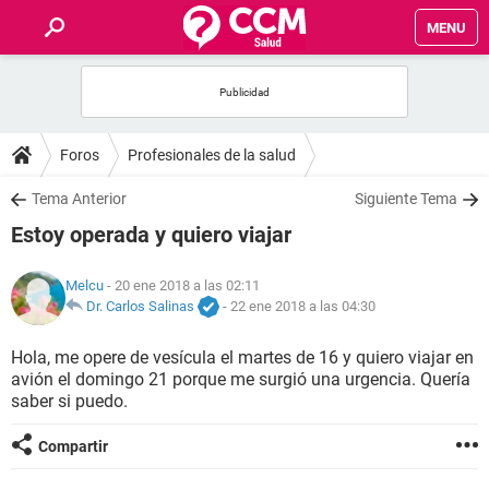
MENU
INICIO
FOROS
Foros
Profesionales de la salud
SALUD
Tema Anterior
Siguiente Tema
Estoy operada y quiero viajar
FAMILIA
Melcu
- 20 ene 2018 a las 02:11
NUTRICIÓN
Dr. Carlos Salinas
-
22 ene 2018 a las 04:30
Hola, me opere de vesícula el martes de 16 y quiero viajar en
BIENESTAR
avión el domingo 21 porque me surgió una urgencia. Quería
saber si puedo.
SEXUALIDAD
Compartir
GLOSARIO