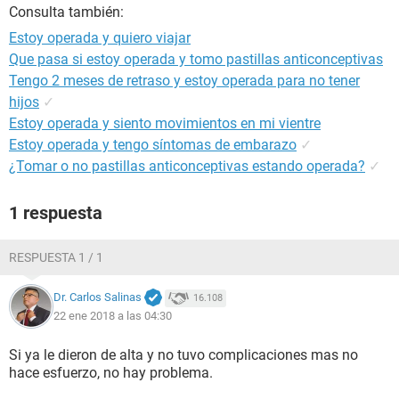
Consulta también:
Estoy operada y quiero viajar
Que pasa si estoy operada y tomo pastillas anticonceptivas
Tengo 2 meses de retraso y estoy operada para no tener
hijos
✓
Estoy operada y siento movimientos en mi vientre
Estoy operada y tengo síntomas de embarazo
✓
¿Tomar o no pastillas anticonceptivas estando operada?
✓
1 respuesta
RESPUESTA 1 / 1
Dr. Carlos Salinas
16.108
22 ene 2018 a las 04:30
Si ya le dieron de alta y no tuvo complicaciones mas no
hace esfuerzo, no hay problema.