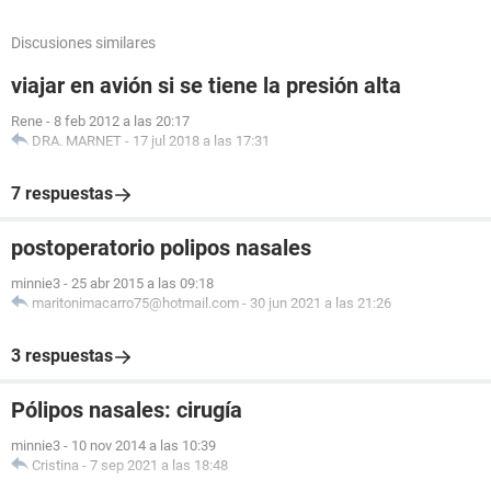
Discusiones similares
viajar en avión si se tiene la presión alta
Rene
-
8 feb 2012 a las 20:17
DRA. MARNET
-
17 jul 2018 a las 17:31
7 respuestas
postoperatorio polipos nasales
minnie3
-
25 abr 2015 a las 09:18
maritonimacarro75@hotmail.com
-
30 jun 2021 a las 21:26
3 respuestas
Pólipos nasales: cirugía
minnie3
-
10 nov 2014 a las 10:39
Cristina
-
7 sep 2021 a las 18:48