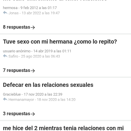
hermosa
-
9 feb 2012 a las 01:17
Jonas
-
13 abr 2022 a las 19:47
8 respuestas
Tuve sexo con mi hermana ¿como lo repito?
usuario anónimo
-
14 abr 2019 a las 01:11
Safiro
-
25 ago 2020 a las 06:43
7 respuestas
Defecar en las relaciones sexuales
Gracieblue
-
17 nov 2020 a las 22:39
Hermanamayor
-
18 nov 2020 a las 14:20
3 respuestas
me hice del 2 mientras tenia relaciones con mi