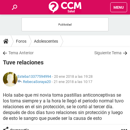
MENU
INICIO
FOROS
Foros
Adolescentes
SALUD
Tema Anterior
Siguiente Tema
Tuve relaciones
FAMILIA
Esteba13377594994
- 20 ene 2018 a las 19:28
NUTRICIÓN
RebecaSoraya20
-
21 ene 2018 a las 10:17
Hola sabe que mi novia toma pastillas anticonceptivas se
BIENESTAR
los toma siempre y a la hora le llegó el periodo normal tuvo
relaciones en el sin protección, se le cortó al tercer día.
SEXUALIDAD
después de dos días tuvo relaciones sin protección y luego
de esto le sangro que puede ser la causa de esto
GLOSARIO