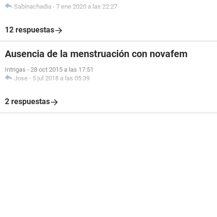
Sabinachadia
-
7 ene 2020 a las 22:27
12 respuestas
Ausencia de la menstruación con novafem
Intrigas
-
28 oct 2015 a las 17:51
Jose
-
5 jul 2018 a las 05:39
2 respuestas