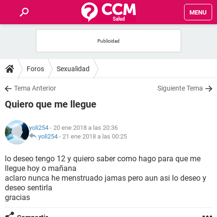
MENU
INICIO
FOROS
Foros
Sexualidad
SALUD
Tema Anterior
Siguiente Tema
Quiero que me llegue
FAMILIA
yoli254
- 20 ene 2018 a las 20:36
NUTRICIÓN
yoli254
-
21 ene 2018 a las 00:25
lo deseo tengo 12 y quiero saber como hago para que me
BIENESTAR
llegue hoy o mañana
aclaro nunca he menstruado jamas pero aun asi lo deseo y
SEXUALIDAD
deseo sentirla
gracias
GLOSARIO