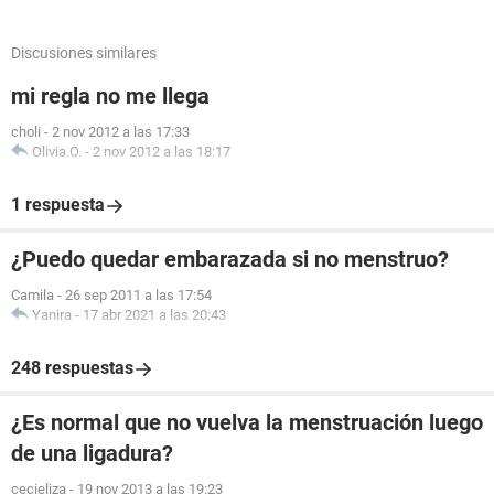
Discusiones similares
mi regla no me llega
choli
-
2 nov 2012 a las 17:33
Olivia.O.
-
2 nov 2012 a las 18:17
1 respuesta
¿Puedo quedar embarazada si no menstruo?
Camila
-
26 sep 2011 a las 17:54
Yanira
-
17 abr 2021 a las 20:43
248 respuestas
¿Es normal que no vuelva la menstruación luego
de una ligadura?
cecieliza
-
19 nov 2013 a las 19:23