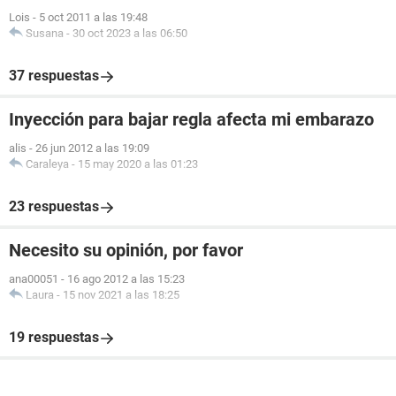
Lois
-
5 oct 2011 a las 19:48
Susana
-
30 oct 2023 a las 06:50
37 respuestas
Inyección para bajar regla afecta mi embarazo
alis
-
26 jun 2012 a las 19:09
Caraleya
-
15 may 2020 a las 01:23
23 respuestas
Necesito su opinión, por favor
ana00051
-
16 ago 2012 a las 15:23
Laura
-
15 nov 2021 a las 18:25
19 respuestas