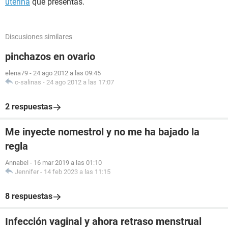
uterina
que presentas.
Discusiones similares
pinchazos en ovario
elena79
-
24 ago 2012 a las 09:45
c-salinas
-
24 ago 2012 a las 17:07
2 respuestas
Me inyecte nomestrol y no me ha bajado la
regla
Annabel
-
16 mar 2019 a las 01:10
Jennifer
-
14 feb 2023 a las 11:15
8 respuestas
Infección vaginal y ahora retraso menstrual