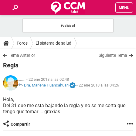
MENU
INICIO
FOROS
Foros
El sistema de salud
SALUD
Tema Anterior
Siguiente Tema
Regla
FAMILIA
.,....,,
- 22 ene 2018 a las 02:48
NUTRICIÓN
Dra. Marlene Huancahuari
-
22 ene 2018 a las 04:26
Hola,
BIENESTAR
Del 31 que me esta bajando la regla y no se me corta que
tengo que tomar ... graxias
SEXUALIDAD
Compartir
GLOSARIO