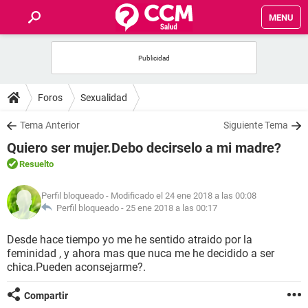
MENU
INICIO
FOROS
Foros
Sexualidad
SALUD
Tema Anterior
Siguiente Tema
Quiero ser mujer.Debo decirselo a mi madre?
FAMILIA
Resuelto
NUTRICIÓN
Perfil bloqueado
- Modificado el 24 ene 2018 a las 00:08
Perfil bloqueado -
25 ene 2018 a las 00:17
BIENESTAR
Desde hace tiempo yo me he sentido atraido por la
feminidad , y ahora mas que nuca me he decidido a ser
SEXUALIDAD
chica.Pueden aconsejarme?.
Compartir
GLOSARIO