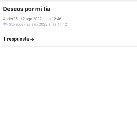
Deseos por mi tía
Ander25
-
12 ago 2022 a las 12:46
Stom.cs
-
28 sep 2022 a las 11:12
1 respuesta