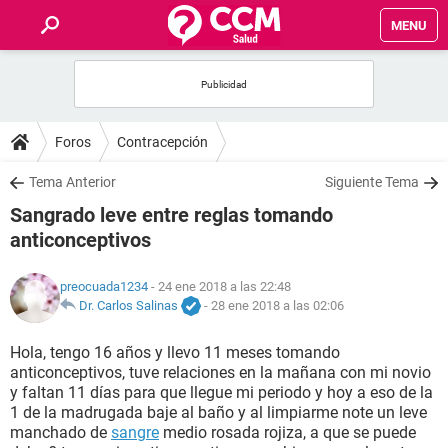
MENU
INICIO
FOROS
Foros
Contracepción
SALUD
Tema Anterior
Siguiente Tema
Sangrado leve entre reglas tomando
FAMILIA
anticonceptivos
NUTRICIÓN
preocuada1234
- 24 ene 2018 a las 22:48
Dr. Carlos Salinas
-
28 ene 2018 a las 02:06
BIENESTAR
Hola, tengo 16 años y llevo 11 meses tomando
anticonceptivos, tuve relaciones en la mañana con mi novio
SEXUALIDAD
y faltan 11 días para que llegue mi periodo y hoy a eso de la
1 de la madrugada baje al baño y al limpiarme note un leve
manchado de
sangre
medio rosada rojiza, a que se puede
GLOSARIO