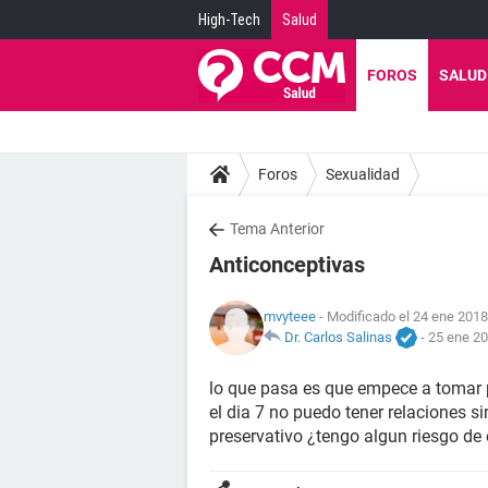
High-Tech
Salud
FOROS
SALUD
Foros
Sexualidad
Tema Anterior
Anticonceptivas
mvyteee
- Modificado el 24 ene 2018
Dr. Carlos Salinas
-
25 ene 20
lo que pasa es que empece a tomar p
el dia 7 no puedo tener relaciones si
preservativo ¿tengo algun riesgo d