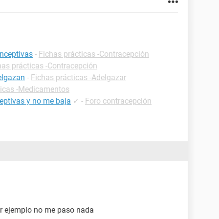
onceptivas
-
Fichas prácticas -Contracepción
has prácticas -Contracepción
elgazan
-
Fichas prácticas -Adelgazar
ticas -Medicamentos
ceptivas y no me baja
✓
-
Foro contracepción
or ejemplo no me paso nada