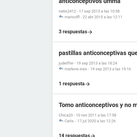
anticonceptivos umma
natis2412
-
17 sep 2013 a las 10:58
marisolfl
-
22 abr 2015 a las 12:11
3 respuestas
pastillas anticonceptivas q
judeiffer
-
19 sep 2013 a las 18:24
marlene-ines
-
19 sep 2013 a las 19:16
1 respuesta
Tomo anticonceptivos y no me
Chica20
-
10 nov 2011 a las 17:58
Carla.
-
17 jul 2020 a las 12:26
14 respuestas