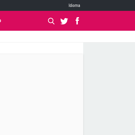
Idioma
O