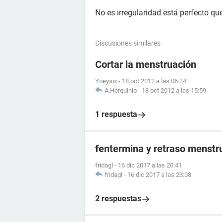
No es irregularidad está perfecto que
Discusiones similares
Cortar la menstruación
Yoeysix
-
18 oct 2012 a las 06:34
A.Herquinio
-
18 oct 2012 a las 15:59
1 respuesta
fentermina y retraso menstr
fridagl
-
16 dic 2017 a las 20:41
fridagl
-
16 dic 2017 a las 23:08
2 respuestas