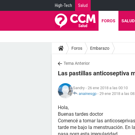
High-Tech
Salud
FOROS
SALUD
Foros
Embarazo
Tema Anterior
Las pastillas anticoseptiva 
Sandry
- 26 ene 2018 a las 00:10
anainesgp
-
29 ene 2018 a las 08
Hola,
Buenas tardes doctor
Comencé a tomar las anticoseprivas e
tarde me bajo la menstruación. En 
pasa porq esta irregularidad