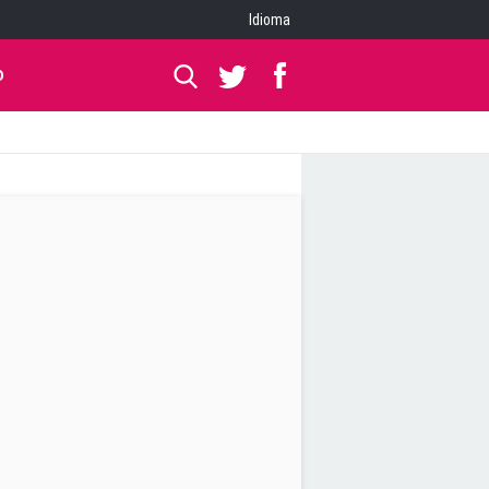
Idioma
O