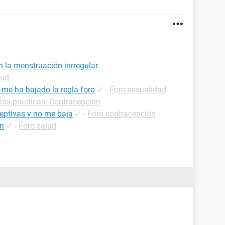
n la menstruación inrregular
lud
 me ha bajado la regla foro
✓
-
Foro sexualidad
has prácticas -Contracepción
ceptivas y no me baja
✓
-
Foro contracepción
ón
✓
-
Foro salud