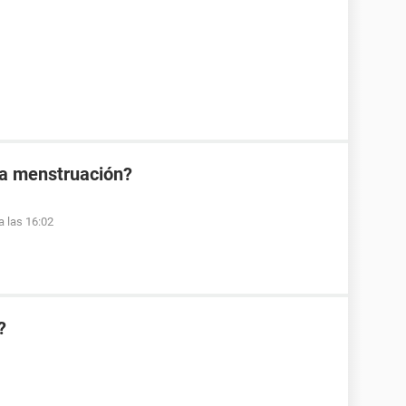
la menstruación?
a las 16:02
?