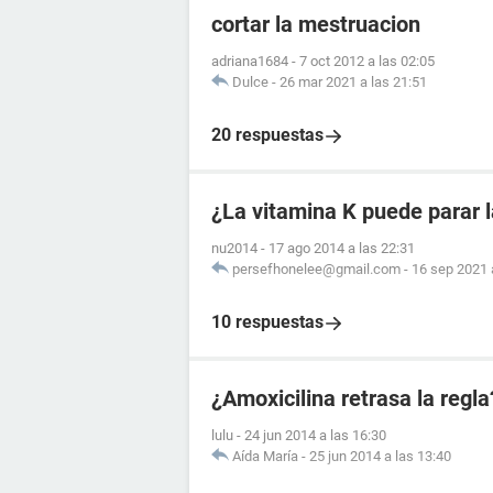
cortar la mestruacion
adriana1684
-
7 oct 2012 a las 02:05
Dulce
-
26 mar 2021 a las 21:51
20 respuestas
¿La vitamina K puede parar 
nu2014
-
17 ago 2014 a las 22:31
persefhonelee@gmail.com
-
16 sep 2021 
10 respuestas
¿Amoxicilina retrasa la regla
lulu
-
24 jun 2014 a las 16:30
Aída María
-
25 jun 2014 a las 13:40