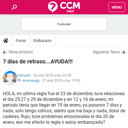
MENU
INICIO
FOROS
Foros
Embarazo
SALUD
Tema Anterior
Siguiente Tema
7 dias de retraso...AYUDA!!!
FAMILIA
mirna34
- 26 ene 2018 a las 23:58
NUTRICIÓN
anainesgp
-
27 ene 2018 a las 19:59
HOLA, mi ultima regla fue el 23 de diciembre, tuve relaciones
BIENESTAR
el día 25,27 y 29 de diciembre y en 12 y 16 de enero, mi
periodo tenía que llegar en 19 de enero, ya pasaron 7 días y
SEXUALIDAD
nada, solo tengo cólicos, siento que me baja y nada, dolor de
caderas, flujo, tuve problemas emocionales el día 20 de
enero, eso me afecto la regla o estoy embarazada?
GLOSARIO