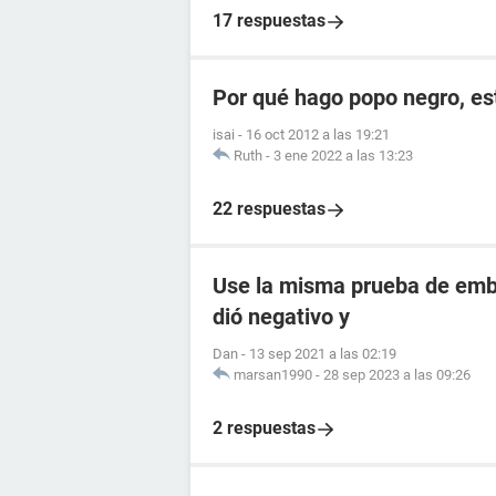
17 respuestas
Por qué hago popo negro, e
isai
-
16 oct 2012 a las 19:21
Ruth
-
3 ene 2022 a las 13:23
22 respuestas
Use la misma prueba de emba
dió negativo y
Dan
-
13 sep 2021 a las 02:19
marsan1990
-
28 sep 2023 a las 09:26
2 respuestas