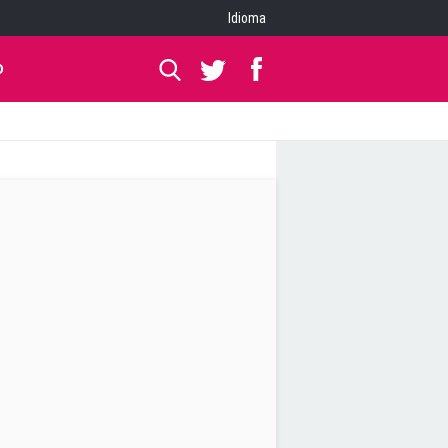
Idioma
O