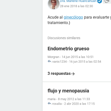
Dra. Marlene Huancahuari
28 ene 2018 a las 02:30
Acude al
ginecólogo
para evaluarte y
tratamiento.}
Discusiones similares
Endometrio grueso
Morgran
-
14 jun 2015 a las 10:51
vanis1234
-
16 jun 2015 a las 02:54
3 respuestas
flujo y menopausia
maria
-
8 may 2012 a las 11:33
rosalia
-
2 abr 2020 a las 17:15