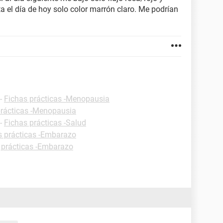
a el día de hoy solo color marrón claro. Me podrían
-
Fichas prácticas -Menopausia
prácticas -Menopausia
-
Fichas prácticas -Salud
s prácticas -Embarazo
 prácticas -Embarazo