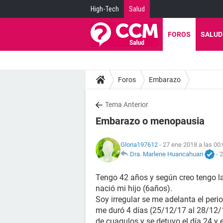
High-Tech
Salud
FOROS
SALUD
Foros
Embarazo
Tema Anterior
Embarazo o menopausia
Gloria197612
- 27 ene 2018 a las 00
Dra. Marlene Huancahuari
-
2
Tengo 42 años y según creo tengo l
nació mi hijo (6años).
Soy irregular se me adelanta el per
me duró 4 días (25/12/17 al 28/12/
de cuagulos y se detuvo el día 24 y e