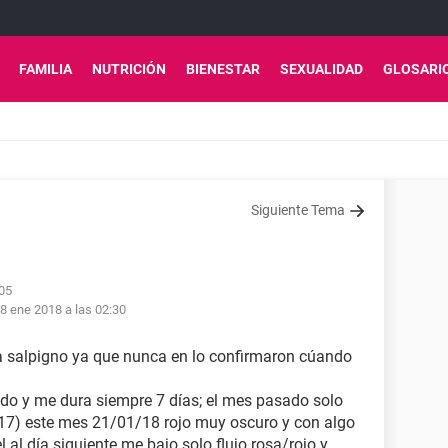
FAMILIA
NUTRICIÓN
BIENESTAR
SEXUALIDAD
GLOSARI
Siguiente Tema
:05
8 ene 2018 a las 02:30
a salpigno ya que nunca en lo confirmaron cúando
iodo y me dura siempre 7 días; el mes pasado solo
17) este mes 21/01/18 rojo muy oscuro y con algo
l al día siguiente me bajo solo flujo rosa/rojo y