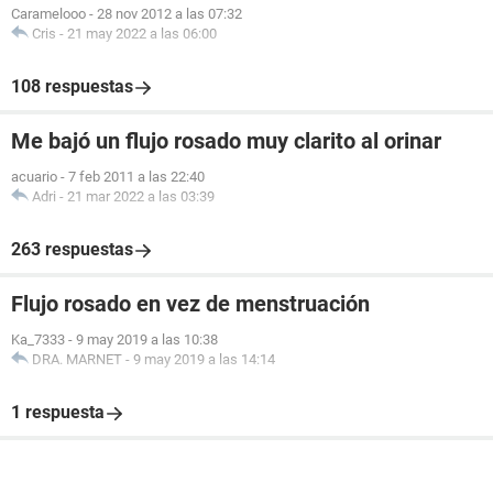
Caramelooo
-
28 nov 2012 a las 07:32
Cris
-
21 may 2022 a las 06:00
108 respuestas
Me bajó un flujo rosado muy clarito al orinar
acuario
-
7 feb 2011 a las 22:40
Adri
-
21 mar 2022 a las 03:39
263 respuestas
Flujo rosado en vez de menstruación
Ka_7333
-
9 may 2019 a las 10:38
DRA. MARNET
-
9 may 2019 a las 14:14
1 respuesta