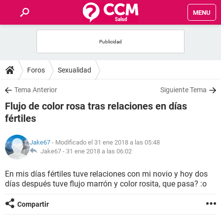
MENU
INICIO
FOROS
Foros
Sexualidad
SALUD
Tema Anterior
Siguiente Tema
Flujo de color rosa tras relaciones en días
FAMILIA
fértiles
NUTRICIÓN
Jake67
- Modificado el 31 ene 2018 a las 05:48
Jake67 -
31 ene 2018 a las 06:02
BIENESTAR
En mis días fértiles tuve relaciones con mi novio y hoy dos
días después tuve flujo marrón y color rosita, que pasa? :o
SEXUALIDAD
Compartir
GLOSARIO