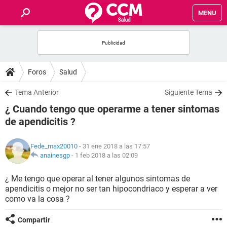
MENU
INICIO
FOROS
Foros
Salud
SALUD
Tema Anterior
Siguiente Tema
¿ Cuando tengo que operarme a tener sintomas
FAMILIA
de apendicitis ?
NUTRICIÓN
Fede_max20010
- 31 ene 2018 a las 17:57
anainesgp
-
1 feb 2018 a las 02:09
BIENESTAR
¿ Me tengo que operar al tener algunos sintomas de
apendicitis o mejor no ser tan hipocondriaco y esperar a ver
SEXUALIDAD
como va la cosa ?
GLOSARIO
Compartir