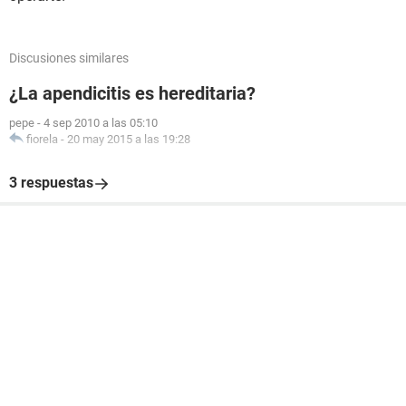
Discusiones similares
¿La apendicitis es hereditaria?
pepe
-
4 sep 2010 a las 05:10
fiorela
-
20 may 2015 a las 19:28
3 respuestas