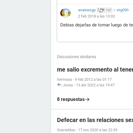
anainesgp
>
virg090
147
2 feb 2018 a las 10:02
Debias dejarlas de tomar luego de te
Discusiones similares
me salio excremento al tener
hermosa
-
9 feb 2012 a las 01:17
Jonas
-
13 abr 2022 a las 19:47
8 respuestas
Defecar en las relaciones se
Gracieblue
-
17 nov 2020 a las 22:39