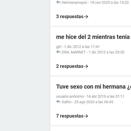
Hermanamayor
-
18 nov 2020 a las 14:20
3 respuestas
me hice del 2 mientras tenia
girl
-
1 dic 2012 a las 17:41
DRA. MARNET
-
1 dic 2012 a las 20:30
2 respuestas
Tuve sexo con mi hermana ¿
usuario anónimo
-
14 abr 2019 a las 01:11
Safiro
-
25 ago 2020 a las 06:43
7 respuestas