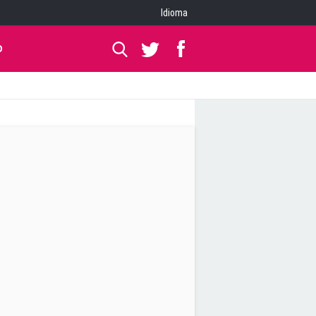
Idioma
O