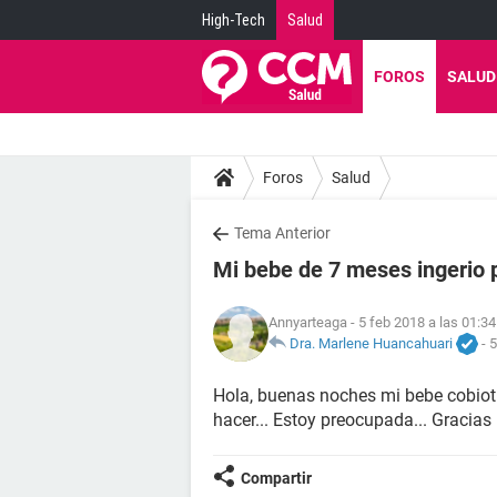
High-Tech
Salud
FOROS
SALUD
Foros
Salud
Tema Anterior
Mi bebe de 7 meses ingerio
Annyarteaga
- 5 feb 2018 a las 01:34
Dra. Marlene Huancahuari
-
5
Hola, buenas noches mi bebe cobiot 
hacer... Estoy preocupada... Gracias
Compartir