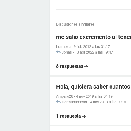
Discusiones similares
me salio excremento al tener
hermosa
-
9 feb 2012 a las 01:17
Jonas
-
13 abr 2022 a las 19:47
8 respuestas
Hola, quisiera saber cuanto
Amparo28
-
4 nov 2019 a las 04:19
Hermanamayor
-
4 nov 2019 a las 09:01
1 respuesta