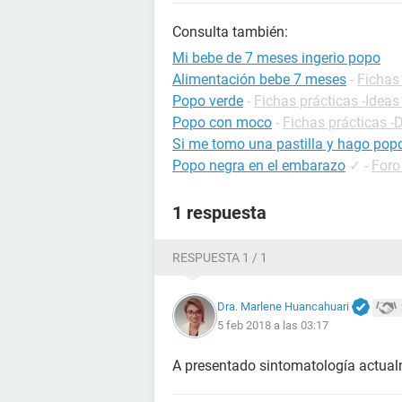
Consulta también:
Mi bebe de 7 meses ingerio popo
Alimentación bebe 7 meses
-
Fichas 
Popo verde
-
Fichas prácticas -Ideas
Popo con moco
-
Fichas prácticas -
Si me tomo una pastilla y hago pop
Popo negra en el embarazo
✓
-
Foro
1 respuesta
RESPUESTA 1 / 1
Dra. Marlene Huancahuari
5 feb 2018 a las 03:17
A presentado sintomatología actua