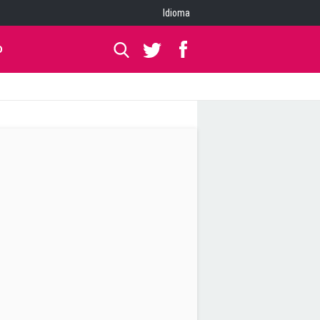
Idioma
O