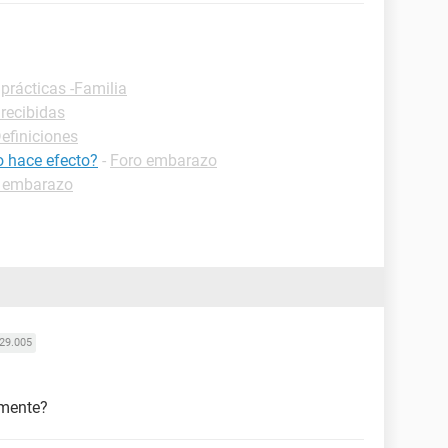
prácticas -Familia
 recibidas
Definiciones
o hace efecto?
-
Foro embarazo
 embarazo
29.005
lmente?