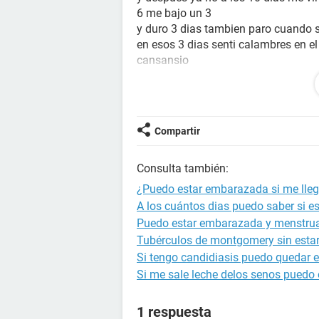
6 me bajo un 3
y duro 3 dias tambien paro cuando s
en esos 3 dias senti calambres en el
cansansio
nauseas al despertar pero sin vomit
lo q se es q el primer dia fue sang
rojo
el ultimo dia se tornaba marron y d
Compartir
pelotita se q es pronto pero puedo 
Consulta también:
¿Puedo estar embarazada si me lleg
A los cuántos dias puedo saber si 
Puedo estar embarazada y menstru
Tubérculos de montgomery sin est
Si tengo candidiasis puedo quedar
Si me sale leche delos senos puedo
1 respuesta