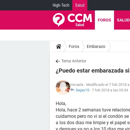
High-Tech
Salud
FOROS
SALUD
Foros
Embarazo
Tema Anterior
¿Puedo estar embarazada si 
micaela
- Modificado el 7 feb 2018 a
Sejas15
-
7 feb 2018 a las 05:54
Hola,
Hola, hace 2 semanas tuve relacione
cuidamos pero no vi si el condón se
a los dos dias me limpie y el papel
y despues ya no a los 10 dias me vin