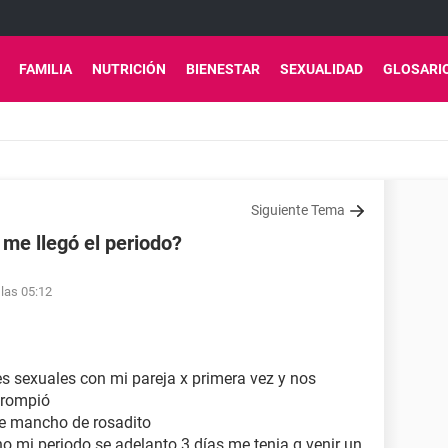
FAMILIA
NUTRICIÓN
BIENESTAR
SEXUALIDAD
GLOSARI
Siguiente Tema
me llegó el periodo?
 las 05:12
s sexuales con mi pareja x primera vez y nos
 rompió
 se mancho de rosadito
o mi periodo se adelanto 3 días me tenia q venir un