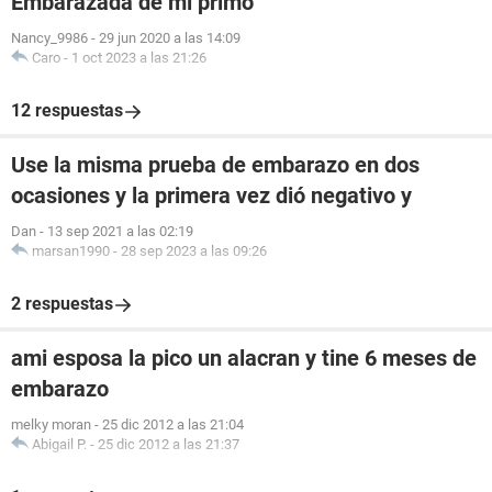
Embarazada de mi primo
Nancy_9986
-
29 jun 2020 a las 14:09
Caro
-
1 oct 2023 a las 21:26
12 respuestas
Use la misma prueba de embarazo en dos
ocasiones y la primera vez dió negativo y
Dan
-
13 sep 2021 a las 02:19
marsan1990
-
28 sep 2023 a las 09:26
2 respuestas
ami esposa la pico un alacran y tine 6 meses de
embarazo
melky moran
-
25 dic 2012 a las 21:04
Abigail P.
-
25 dic 2012 a las 21:37