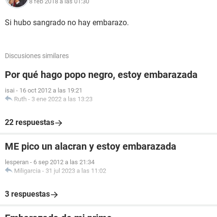
8 feb 2018 a las 01:30
Si hubo sangrado no hay embarazo.
Discusiones similares
Por qué hago popo negro, estoy embarazada
isai
-
16 oct 2012 a las 19:21
Ruth
-
3 ene 2022 a las 13:23
22 respuestas
ME pico un alacran y estoy embarazada
lesperan
-
6 sep 2012 a las 21:34
Miligarcia
-
31 jul 2023 a las 11:02
3 respuestas