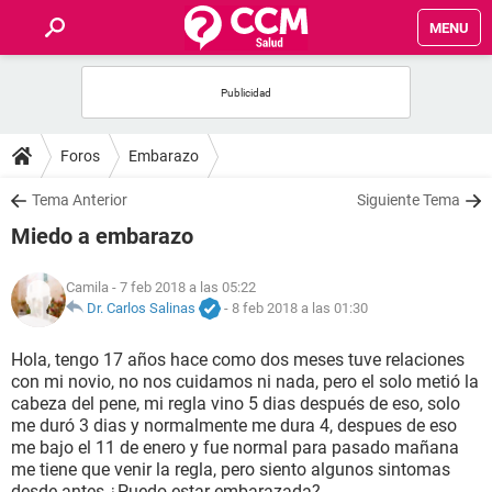
MENU
INICIO
FOROS
Foros
Embarazo
SALUD
Tema Anterior
Siguiente Tema
Miedo a embarazo
FAMILIA
Camila
- 7 feb 2018 a las 05:22
NUTRICIÓN
Dr. Carlos Salinas
-
8 feb 2018 a las 01:30
Hola, tengo 17 años hace como dos meses tuve relaciones
BIENESTAR
con mi novio, no nos cuidamos ni nada, pero el solo metió la
cabeza del pene, mi regla vino 5 dias después de eso, solo
SEXUALIDAD
me duró 3 dias y normalmente me dura 4, despues de eso
me bajo el 11 de enero y fue normal para pasado mañana
me tiene que venir la regla, pero siento algunos sintomas
GLOSARIO
desde antes ¿Puedo estar embarazada?