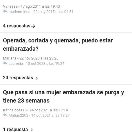
Vanessa
-
17 ago 2011 a las 19:40
marlene-ines
-
22 may 2015 a las 04:31
4 respuestas
Operada, cortada y quemada, puedo estar
embarazada?
Mariana
-
22 nov 2020 a las 23:25
Lucrecia
-
18 oct 2023 a las 19:24
23 respuestas
Que pasa si una mujer embarazada se purga y
tiene 23 semanas
Karinalopez15
-
14 oct 2021 a las 17:14
Matias2202
-
14 oct 2021 a las 18:27
1 respuesta