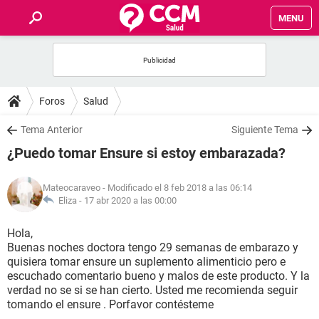
MENU
INICIO
FOROS
Foros
Salud
SALUD
Tema Anterior
Siguiente Tema
¿Puedo tomar Ensure si estoy embarazada?
FAMILIA
Mateocaraveo
- Modificado el 8 feb 2018 a las 06:14
NUTRICIÓN
Eliza -
17 abr 2020 a las 00:00
Hola,
BIENESTAR
Buenas noches doctora tengo 29 semanas de embarazo y
quisiera tomar ensure un suplemento alimenticio pero e
SEXUALIDAD
escuchado comentario bueno y malos de este producto. Y la
verdad no se si se han cierto. Usted me recomienda seguir
tomando el ensure . Porfavor contésteme
GLOSARIO