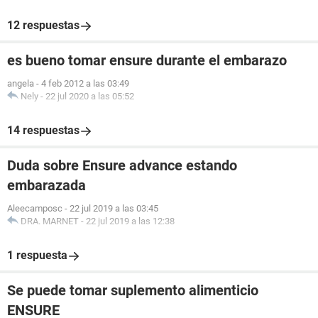
12 respuestas
es bueno tomar ensure durante el embarazo
angela
-
4 feb 2012 a las 03:49
Nely
-
22 jul 2020 a las 05:52
14 respuestas
Duda sobre Ensure advance estando
embarazada
Aleecamposc
-
22 jul 2019 a las 03:45
DRA. MARNET
-
22 jul 2019 a las 12:38
1 respuesta
Se puede tomar suplemento alimenticio
ENSURE