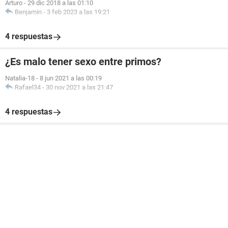
Arturo
-
29 dic 2018 a las 01:10
Benjamin
-
3 feb 2023 a las 19:21
4 respuestas
¿Es malo tener sexo entre primos?
Natalia-18
-
8 jun 2021 a las 00:19
Rafael34
-
30 nov 2021 a las 21:47
4 respuestas