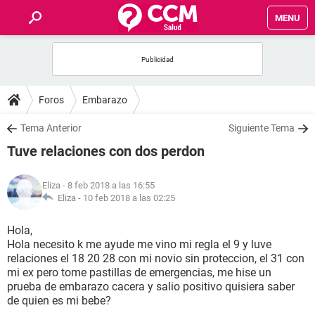
MENU
INICIO
FOROS
Foros
Embarazo
SALUD
Tema Anterior
Siguiente Tema
Tuve relaciones con dos perdon
FAMILIA
Eliza
- 8 feb 2018 a las 16:55
NUTRICIÓN
Eliza -
10 feb 2018 a las 02:25
Hola,
BIENESTAR
Hola necesito k me ayude me vino mi regla el 9 y luve
relaciones el 18 20 28 con mi novio sin proteccion, el 31 con
SEXUALIDAD
mi ex pero tome pastillas de emergencias, me hise un
prueba de embarazo cacera y salio positivo quisiera saber
de quien es mi bebe?
GLOSARIO