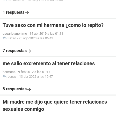
1 respuesta
Tuve sexo con mi hermana ¿como lo repito?
usuario anónimo
-
14 abr 2019 a las 01:11
Safiro
-
25 ago 2020 a las 06:43
7 respuestas
me salio excremento al tener relaciones
hermosa
-
9 feb 2012 a las 01:17
Jonas
-
13 abr 2022 a las 19:47
8 respuestas
Mi madre me dijo que quiere tener relaciones
sexuales conmigo