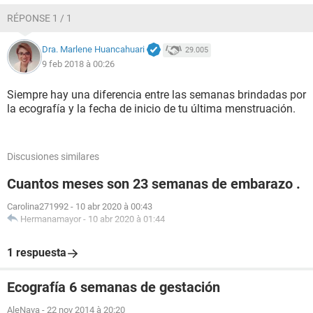
RÉPONSE 1 / 1
Dra. Marlene Huancahuari
29.005
9 feb 2018 à 00:26
Siempre hay una diferencia entre las semanas brindadas por
la ecografía y la fecha de inicio de tu última menstruación.
Discusiones similares
Cuantos meses son 23 semanas de embarazo .
Carolina271992
-
10 abr 2020 à 00:43
Hermanamayor
-
10 abr 2020 à 01:44
1 respuesta
Ecografía 6 semanas de gestación
AleNava
-
22 nov 2014 à 20:20