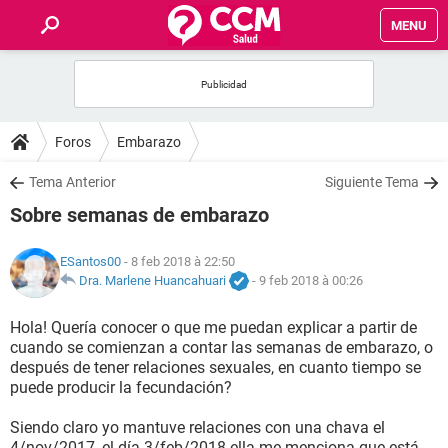
MENU
INICIO
FORUMS
Foros
Embarazo
SALUD
Tema Anterior
Siguiente Tema
Sobre semanas de embarazo
FAMILIA
ESantos00
- 8 feb 2018 à 22:50
NUTRICIÓN
Dra. Marlene Huancahuari
-
9 feb 2018 à 00:26
Hola! Quería conocer o que me puedan explicar a partir de
BIENESTAR
cuando se comienzan a contar las semanas de embarazo, o
después de tener relaciones sexuales, en cuanto tiempo se
SEXUALIDAD
puede producir la fecundación?
Siendo claro yo mantuve relaciones con una chava el
GLOSARIO
4/nov/2017, el día 3/feb/2018 ella me menciona que está