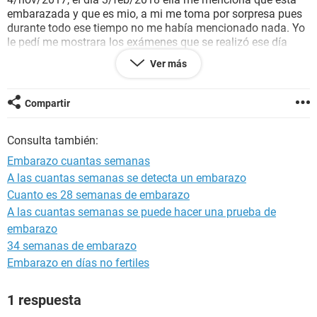
embarazada y que es mio, a mi me toma por sorpresa pues
durante todo ese tiempo no me había mencionado nada. Yo
le pedí me mostrara los exámenes que se realizó ese día
(3/feb/2018) y en ellos veo la siguiente información:
Ver más
E.G media: 9s3d+5
FEP(E.G media) 05-09-2018
Compartir
entiendo que E.G media es la edad del feto (según lo que
Consulta también:
dice el dato serian alrededor de 10 semanas), y FEP es la
fecha tentativa de parto.
Embarazo cuantas semanas
A las cuantas semanas se detecta un embarazo
Ahora mi consulta es, si las fechas que les menciono, sobre
Cuanto es 28 semanas de embarazo
el día de relación sexual con la información que da el
ultrasonido podrían coincidir con el embarazo? ya que al
A las cuantas semanas se puede hacer una prueba de
sábado 3 de feb habrían pasado ya 13 semanas desde las
embarazo
relaciones sexuales.
34 semanas de embarazo
Embarazo en días no fertiles
Espero alguien me pueda ayudar a aclarar esta duda.
De antemano muchas gracias.
1 respuesta