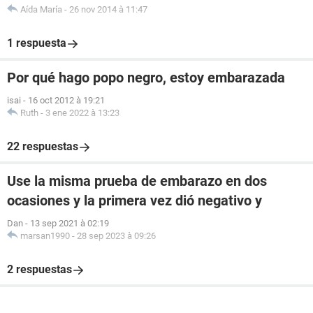
Aída María
-
26 nov 2014 à 11:47
1 respuesta
Por qué hago popo negro, estoy embarazada
isai
-
16 oct 2012 à 19:21
Ruth
-
3 ene 2022 à 13:23
22 respuestas
Use la misma prueba de embarazo en dos
ocasiones y la primera vez dió negativo y
Dan
-
13 sep 2021 à 02:19
marsan1990
-
28 sep 2023 à 09:26
2 respuestas