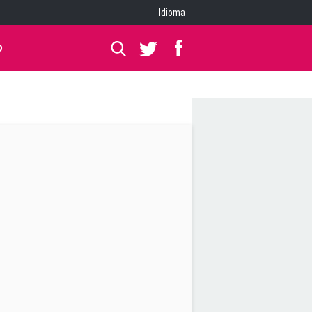
Idioma
O