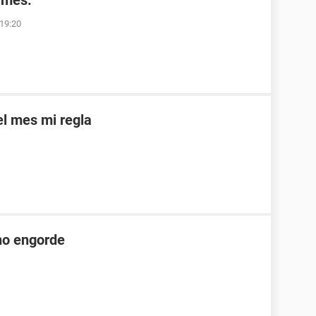
 mes.
 19:20
el mes mi regla
no engorde