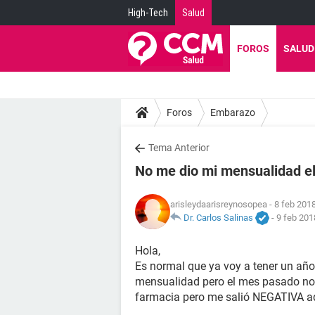
High-Tech
Salud
FOROS
SALUD
Foros
Embarazo
Tema Anterior
No me dio mi mensualidad e
arisleydaarisreynosopea
- 8 feb 2018
Dr. Carlos Salinas
-
9 feb 201
Hola,
Es normal que ya voy a tener un añ
mensualidad pero el mes pasado no
farmacia pero me salió NEGATIVA a