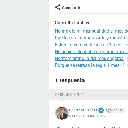
Compartir
Consulta también:
No me dio mi mensualidad el mes d
Puedo estar embarazada y menstrua
Estreñimiento en bebes de 1 mes
-
F
He bebido alcohol en el primer mes
Norifam ampolla del mes engorda
-
Porque se retrasa la regla 1 mes
-
Fi
1 respuesta
RESPUESTA 1 / 1
Dr. Carlos Salinas
16.108
9 feb 2018 a las 01:26