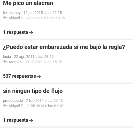
Me pico un alacran
terezamay
-
12 jun 2015 a las 21:25
Abigail P.
-
22 jun 2015 a las 15:35
1 respuesta
¿Puedo estar embarazada si me bajó la regla?
lucia
-
22 ago 2011 a las 23:49
Arom26
-
30 jul 2021 a las 15:35
537 respuestas
sin ningun tipo de flujo
preocupada
-
7 feb 2014 a las 22:46
Abigail P.
-
8 feb 2014 a las 01:18
1 respuesta