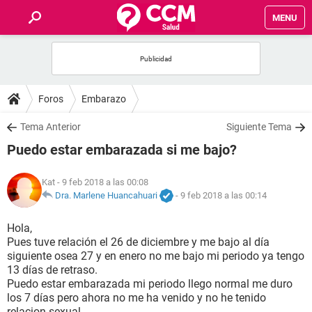
MENU
INICIO
FOROS
Foros
Embarazo
SALUD
Tema Anterior
Siguiente Tema
Puedo estar embarazada si me bajo?
FAMILIA
Kat
- 9 feb 2018 a las 00:08
NUTRICIÓN
Dra. Marlene Huancahuari
-
9 feb 2018 a las 00:14
Hola,
BIENESTAR
Pues tuve relación el 26 de diciembre y me bajo al día
siguiente osea 27 y en enero no me bajo mi periodo ya tengo
SEXUALIDAD
13 días de retraso.
Puedo estar embarazada mi periodo llego normal me duro
los 7 días pero ahora no me ha venido y no he tenido
GLOSARIO
relacion sexual