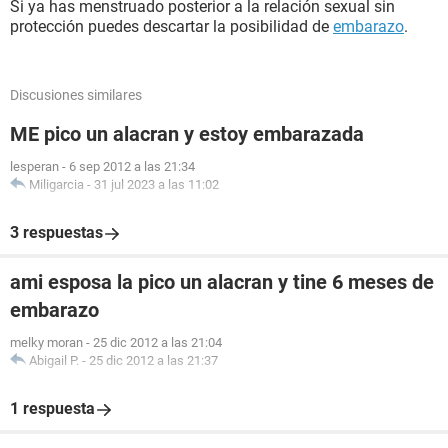
Si ya has menstruado posterior a la relación sexual sin
protección puedes descartar la posibilidad de
embarazo
.
Discusiones similares
ME pico un alacran y estoy embarazada
lesperan
-
6 sep 2012 a las 21:34
Miligarcia
-
31 jul 2023 a las 11:02
3 respuestas
ami esposa la pico un alacran y tine 6 meses de
embarazo
melky moran
-
25 dic 2012 a las 21:04
Abigail P.
-
25 dic 2012 a las 21:37
1 respuesta