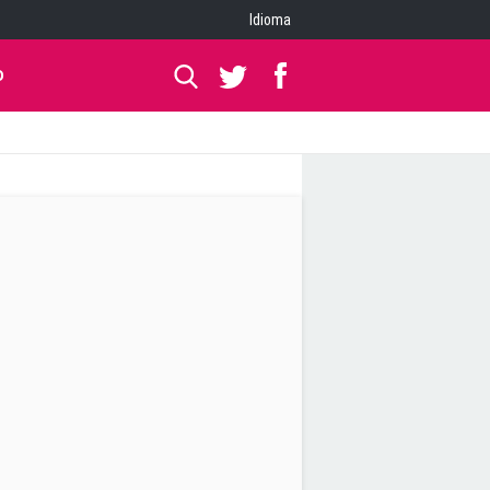
Idioma
O