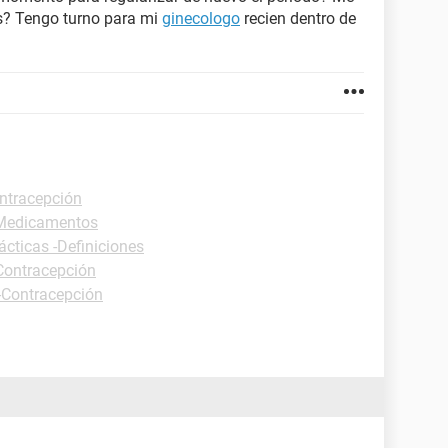
s? Tengo turno para mi
ginecologo
recien dentro de
ontracepción
-Medicamentos
ácticas -Definiciones
-Contracepción
 -Contracepción