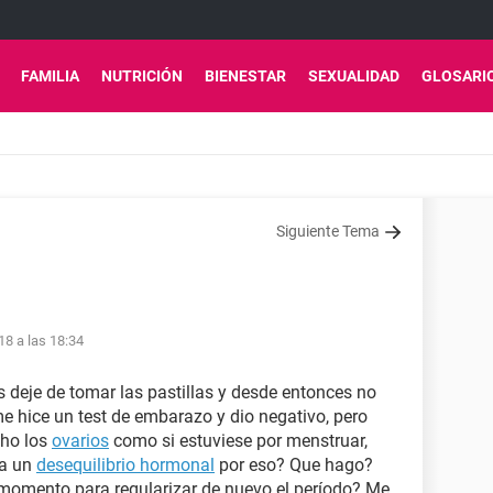
FAMILIA
NUTRICIÓN
BIENESTAR
SEXUALIDAD
GLOSARI
Siguiente Tema
18 a las 18:34
deje de tomar las pastillas y desde entonces no
e hice un test de embarazo y dio negativo, pero
cho los
ovarios
como si estuviese por menstruar,
ra un
desequilibrio hormonal
por eso? Que hago?
momento para regularizar de nuevo el período? Me