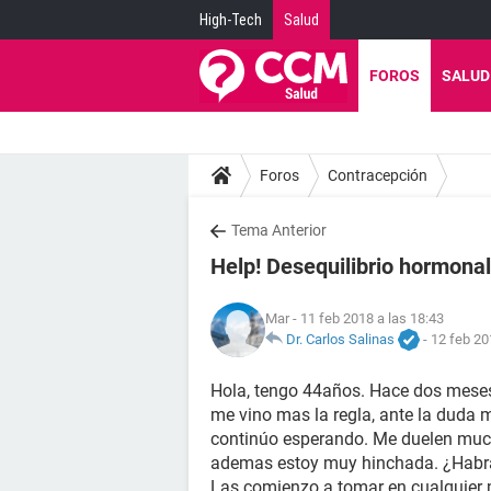
High-Tech
Salud
FOROS
SALUD
Foros
Contracepción
Tema Anterior
Help! Desequilibrio hormonal
Mar
- 11 feb 2018 a las 18:43
Dr. Carlos Salinas
-
12 feb 20
Hola, tengo 44años. Hace dos meses 
me vino mas la regla, ante la duda m
continúo esperando. Me duelen mu
ademas estoy muy hinchada. ¿Hab
Las comienzo a tomar en cualquier 