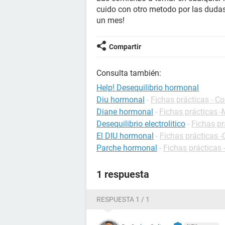
cuido con otro metodo por las duda
un mes!
Compartir
Consulta también:
Help! Desequilibrio hormonal
Diu hormonal
-
Fichas prácticas - C
Diane hormonal
-
Fichas prácticas 
Desequilibrio electrolitico
-
Fichas pr
El DIU hormonal
-
Fichas prácticas 
Parche hormonal
-
Fichas prácticas
1 respuesta
RESPUESTA 1 / 1