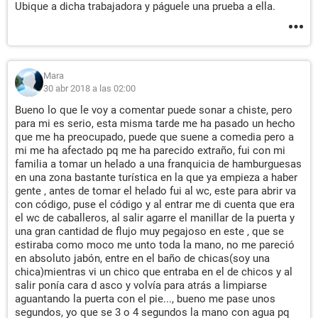
Ubique a dicha trabajadora y páguele una prueba a ella.
Mara
30 abr 2018 a las 02:00
Bueno lo que le voy a comentar puede sonar a chiste, pero
para mi es serio, esta misma tarde me ha pasado un hecho
que me ha preocupado, puede que suene a comedia pero a
mi me ha afectado pq me ha parecido extraño, fui con mi
familia a tomar un helado a una franquicia de hamburguesas
en una zona bastante turística en la que ya empieza a haber
gente , antes de tomar el helado fui al wc, este para abrir va
con código, puse el código y al entrar me di cuenta que era
el wc de caballeros, al salir agarre el manillar de la puerta y
una gran cantidad de flujo muy pegajoso en este , que se
estiraba como moco me unto toda la mano, no me pareció
en absoluto jabón, entre en el baño de chicas(soy una
chica)mientras vi un chico que entraba en el de chicos y al
salir ponía cara d asco y volvía para atrás a limpiarse
aguantando la puerta con el pie..., bueno me pase unos
segundos, yo que se 3 o 4 segundos la mano con agua pq