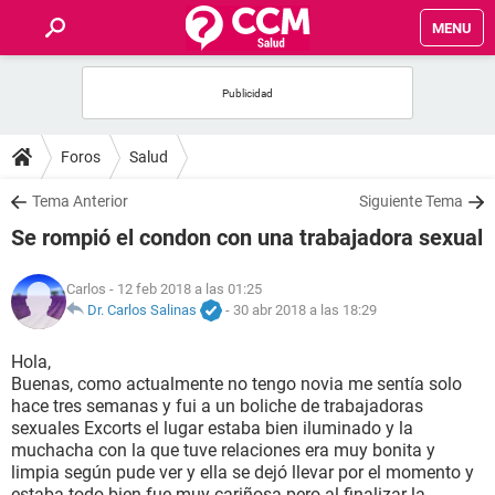
MENU
INICIO
FOROS
Foros
Salud
SALUD
Tema Anterior
Siguiente Tema
Se rompió el condon con una trabajadora sexual
FAMILIA
Carlos
- 12 feb 2018 a las 01:25
NUTRICIÓN
Dr. Carlos Salinas
-
30 abr 2018 a las 18:29
Hola,
BIENESTAR
Buenas, como actualmente no tengo novia me sentía solo
hace tres semanas y fui a un boliche de trabajadoras
SEXUALIDAD
sexuales Excorts el lugar estaba bien iluminado y la
muchacha con la que tuve relaciones era muy bonita y
limpia según pude ver y ella se dejó llevar por el momento y
GLOSARIO
estaba todo bien fue muy cariñosa pero al finalizar la