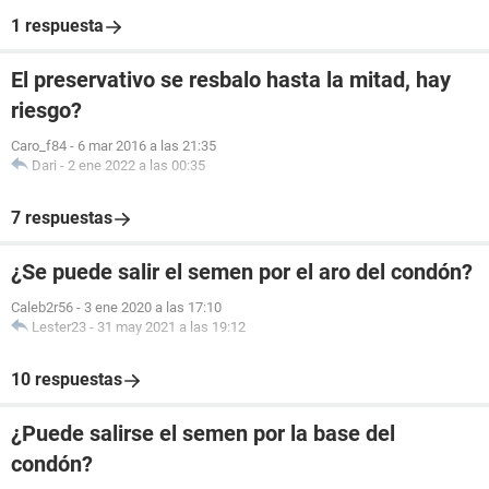
1 respuesta
El preservativo se resbalo hasta la mitad, hay
riesgo?
Caro_f84
-
6 mar 2016 a las 21:35
Dari
-
2 ene 2022 a las 00:35
7 respuestas
¿Se puede salir el semen por el aro del condón?
Caleb2r56
-
3 ene 2020 a las 17:10
Lester23
-
31 may 2021 a las 19:12
10 respuestas
¿Puede salirse el semen por la base del
condón?