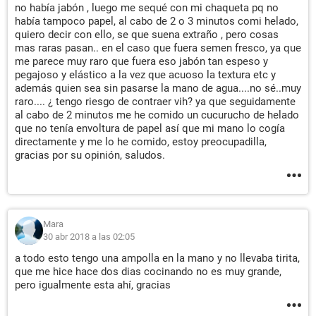
no había jabón , luego me sequé con mi chaqueta pq no
había tampoco papel, al cabo de 2 o 3 minutos comi helado,
quiero decir con ello, se que suena extraño , pero cosas
mas raras pasan.. en el caso que fuera semen fresco, ya que
me parece muy raro que fuera eso jabón tan espeso y
pegajoso y elástico a la vez que acuoso la textura etc y
además quien sea sin pasarse la mano de agua....no sé..muy
raro.... ¿ tengo riesgo de contraer vih? ya que seguidamente
al cabo de 2 minutos me he comido un cucurucho de helado
que no tenía envoltura de papel así que mi mano lo cogía
directamente y me lo he comido, estoy preocupadilla,
gracias por su opinión, saludos.
Mara
30 abr 2018 a las 02:05
a todo esto tengo una ampolla en la mano y no llevaba tirita,
que me hice hace dos dias cocinando no es muy grande,
pero igualmente esta ahí, gracias