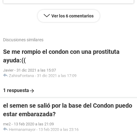
Ver los 6 comentarios
Discusiones similares
Se me rompio el condon con una prostituta
ayuda:((
Javier
-
31 dic 2021 a las 15:07
ZahiraFontana
-
31 dic 2021 a las 17:09
1 respuesta
el semen se salió por la base del Condon puedo
estar embarazada?
me2
-
13 feb 2020 a las 21:09
Hermanamayor
-
13 feb 2020 a las 23:16