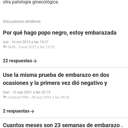
otra patología ginecológica.
Discusiones similares
Por qué hago popo negro, estoy embarazada
isai
-
16 oct 2012 a las 19:21
Ruth
-
3 ene 2022 a las 13:23
22 respuestas
Use la misma prueba de embarazo en dos
ocasiones y la primera vez dió negativo y
Dan
-
13 sep 2021 a las 02:19
marsan1990
-
28 sep 2023 a las 09:26
2 respuestas
Cuantos meses son 23 semanas de embarazo .