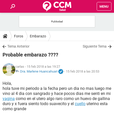
MENU
INICIO
FOROS
Foros
Embarazo
SALUD
Tema Anterior
Siguiente Tema
Probable embarazo ????
FAMILIA
carlas
- 15 feb 2018 a las 19:27
NUTRICIÓN
Dra. Marlene Huancahuari
-
15 feb 2018 a las 20:53
Hola,
BIENESTAR
hola tuve mi periodo a la fecha pero un dia no mas luego me
vino al 4 dia con sangrado y hace pocos dias me senti en mi
SEXUALIDAD
vagina
como en el utero algo raro como un huevo de gallina
duro y x fuera siento todo suavecito y el
cuello
uterino esta
como grande
GLOSARIO