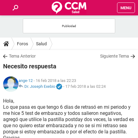
MENU
INICIO
FOROS
Foros
Salud
SALUD
Tema Anterior
Siguiente Tema
Necesito respuesta
FAMILIA
ange-12
- 16 feb 2018 a las 22:23
NUTRICIÓN
Dr. Joseph Exebio
-
17 feb 2018 a las 02:24
Hola,
BIENESTAR
Lo que pasa es que tengo 6 días de retrasó en mi periodo y
me hice 5 test de embarazo y todos salieron negativos,
SEXUALIDAD
agregó que utilice la pastilla postday dos veces, la verdad es
que no quiero estar embarazada y no se si mi retraso sea
porque si estoy embarazada o por el efecto de la pastilla.
GLOSARIO
Gracias