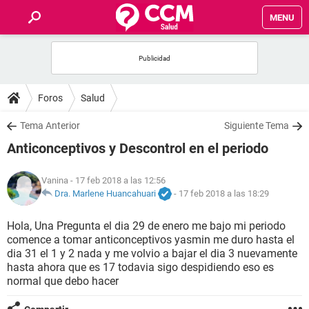
MENU
INICIO
FOROS
Foros
Salud
SALUD
Tema Anterior
Siguiente Tema
Anticonceptivos y Descontrol en el periodo
FAMILIA
Vanina
- 17 feb 2018 a las 12:56
NUTRICIÓN
Dra. Marlene Huancahuari
-
17 feb 2018 a las 18:29
Hola, Una Pregunta el dia 29 de enero me bajo mi periodo
BIENESTAR
comence a tomar anticonceptivos yasmin me duro hasta el
dia 31 el 1 y 2 nada y me volvio a bajar el dia 3 nuevamente
SEXUALIDAD
hasta ahora que es 17 todavia sigo despidiendo eso es
normal que debo hacer
GLOSARIO