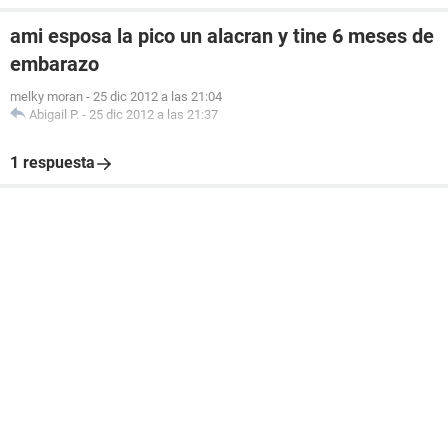
ami esposa la pico un alacran y tine 6 meses de
embarazo
melky moran
-
25 dic 2012 a las 21:04
Abigail P.
-
25 dic 2012 a las 21:37
1 respuesta