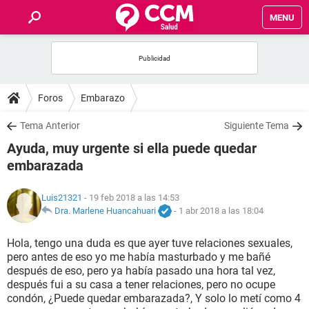
MENU
INICIO
FOROS
Foros
Embarazo
SALUD
Tema Anterior
Siguiente Tema
Ayuda, muy urgente si ella puede quedar
FAMILIA
embarazada
NUTRICIÓN
Luis21321
- 19 feb 2018 a las 14:53
Dra. Marlene Huancahuari
-
1 abr 2018 a las 18:04
BIENESTAR
Hola, tengo una duda es que ayer tuve relaciones sexuales,
pero antes de eso yo me había masturbado y me bañé
SEXUALIDAD
después de eso, pero ya había pasado una hora tal vez,
después fui a su casa a tener relaciones, pero no ocupe
condón, ¿Puede quedar embarazada?, Y solo lo metí como 4
GLOSARIO