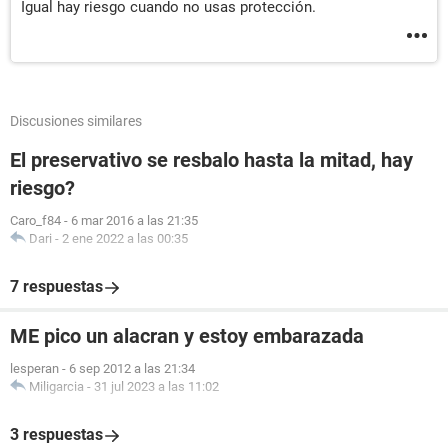
Igual hay riesgo cuando no usas protección.
Discusiones similares
El preservativo se resbalo hasta la mitad, hay
riesgo?
Caro_f84
-
6 mar 2016 a las 21:35
Dari
-
2 ene 2022 a las 00:35
7 respuestas
ME pico un alacran y estoy embarazada
lesperan
-
6 sep 2012 a las 21:34
Miligarcia
-
31 jul 2023 a las 11:02
3 respuestas