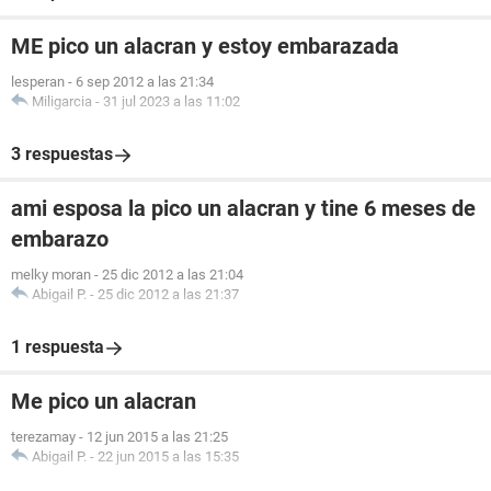
ME pico un alacran y estoy embarazada
lesperan
-
6 sep 2012 a las 21:34
Miligarcia
-
31 jul 2023 a las 11:02
3 respuestas
ami esposa la pico un alacran y tine 6 meses de
embarazo
melky moran
-
25 dic 2012 a las 21:04
Abigail P.
-
25 dic 2012 a las 21:37
1 respuesta
Me pico un alacran
terezamay
-
12 jun 2015 a las 21:25
Abigail P.
-
22 jun 2015 a las 15:35