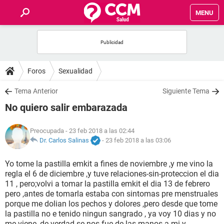
MENU
INICIO
FOROS
Foros
Sexualidad
SALUD
Tema Anterior
Siguiente Tema
No quiero salir embarazada
FAMILIA
Preocupada
- 23 feb 2018 a las 02:44
NUTRICIÓN
Dr. Carlos Salinas
-
23 feb 2018 a las 03:06
Yo tome la pastilla emkit a fines de noviembre ,y me vino la
BIENESTAR
regla el 6 de diciembre ,y tuve relaciones-sin-proteccion el dia
11 , pero;volvi a tomar la pastilla emkit el dia 13 de febrero
SEXUALIDAD
pero ,antes de tomarla estaba con sintomas pre menstruales
porque me dolian los pechos y dolores ,pero desde que tome
la pastilla no e tenido ningun sangrado , ya voy 10 dias y no
GLOSARIO
me viene ,de verdad se nos fue de las manos a mi y