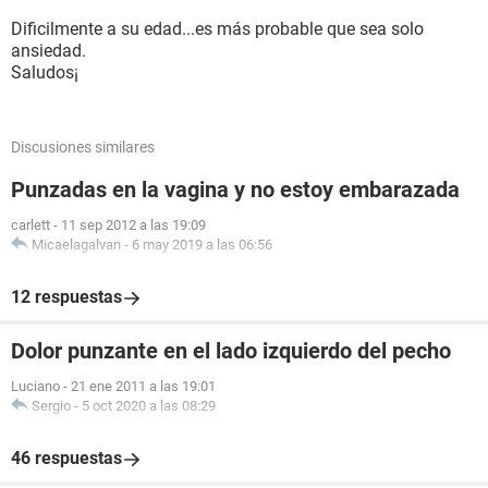
Dificilmente a su edad...es más probable que sea solo
ansiedad.
Saludos¡
Discusiones similares
Punzadas en la vagina y no estoy embarazada
carlett
-
11 sep 2012 a las 19:09
Micaelagalvan
-
6 may 2019 a las 06:56
12 respuestas
Dolor punzante en el lado izquierdo del pecho
Luciano
-
21 ene 2011 a las 19:01
Sergio
-
5 oct 2020 a las 08:29
46 respuestas