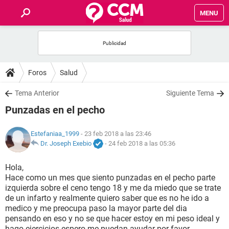
MENU
INICIO
FOROS
Foros
Salud
SALUD
Tema Anterior
Siguiente Tema
Punzadas en el pecho
FAMILIA
Estefaniaa_1999
- 23 feb 2018 a las 23:46
NUTRICIÓN
Dr. Joseph Exebio
-
24 feb 2018 a las 05:36
Hola,
BIENESTAR
Hace como un mes que siento punzadas en el pecho parte
izquierda sobre el ceno tengo 18 y me da miedo que se trate
SEXUALIDAD
de un infarto y realmente quiero saber que es no he ido a
medico y me preocupa paso la mayor parte del dia
pensando en eso y no se que hacer estoy en mi peso ideal y
GLOSARIO
hago ejercicios espero me puedan ayudar por favor