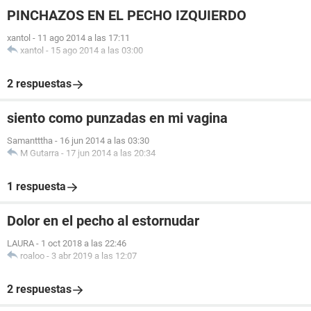
PINCHAZOS EN EL PECHO IZQUIERDO
xantol
-
11 ago 2014 a las 17:11
xantol
-
15 ago 2014 a las 03:00
2 respuestas
siento como punzadas en mi vagina
Samantttha
-
16 jun 2014 a las 03:30
M Gutarra
-
17 jun 2014 a las 20:34
1 respuesta
Dolor en el pecho al estornudar
LAURA
-
1 oct 2018 a las 22:46
roaloo
-
3 abr 2019 a las 12:07
2 respuestas