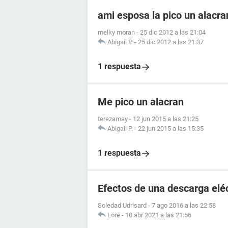
ami esposa la pico un alacr
melky moran
-
25 dic 2012 a las 21:04
Abigail P.
-
25 dic 2012 a las 21:37
1 respuesta
Me pico un alacran
terezamay
-
12 jun 2015 a las 21:25
Abigail P.
-
22 jun 2015 a las 15:35
1 respuesta
Efectos de una descarga elé
Soledad Udrisard
-
7 ago 2016 a las 22:58
Lore
-
10 abr 2021 a las 21:56