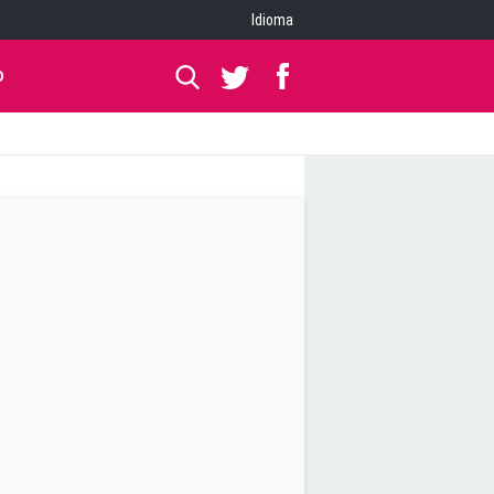
Idioma
O