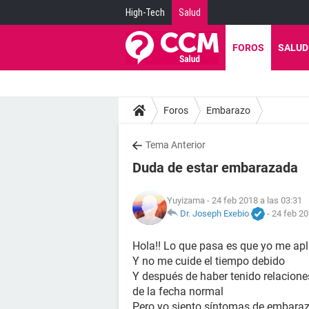
High-Tech
Salud
FOROS
SALUD
Foros
Embarazo
Tema Anterior
Duda de estar embarazada
Yuyizama
- 24 feb 2018 a las 03:31
Dr. Joseph Exebio
-
24 feb 20
Hola!! Lo que pasa es que yo me apli
Y no me cuide el tiempo debido
Y después de haber tenido relacione
de la fecha normal
Pero yo siento síntomas de embaraz