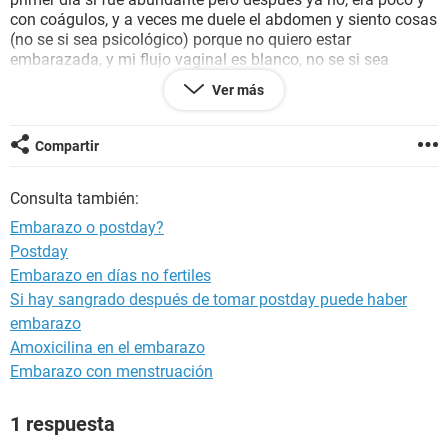
con coágulos, y a veces me duele el abdomen y siento cosas
(no se si sea psicológico) porque no quiero estar
embarazada, y mi flujo vaginal es blanco, no se si sea
normal, alguien ayúdeme pls!!!! Se los suplico, me ayudarían
Ver más
mucho, ahhh y a los 20 días del acto sexual me hice una
prueba y salió negativo!!!! A veces me duele el abdomen y la
espalda
Compartir
Consulta también:
Embarazo o postday?
Postday
Embarazo en días no fertiles
Si hay sangrado después de tomar postday puede haber
embarazo
Amoxicilina en el embarazo
Embarazo con menstruación
1 respuesta