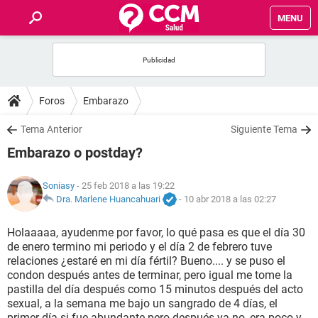
MENU
INICIO
FOROS
Foros
Embarazo
SALUD
Tema Anterior
Siguiente Tema
Embarazo o postday?
FAMILIA
Soniasy
- 25 feb 2018 a las 19:22
NUTRICIÓN
Dra. Marlene Huancahuari
-
10 abr 2018 a las 02:27
Holaaaaa, ayudenme por favor, lo qué pasa es que el día 30
BIENESTAR
de enero termino mi periodo y el día 2 de febrero tuve
relaciones ¿estaré en mi día fértil? Bueno.... y se puso el
SEXUALIDAD
condon después antes de terminar, pero igual me tome la
pastilla del día después como 15 minutos después del acto
sexual, a la semana me bajo un sangrado de 4 días, el
GLOSARIO
primer día si fue abundante pero después ya no, era poco y