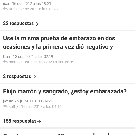
isai
-
16 oct 2012 a las 19:21
Ruth
-
3 ene 2022 a las 13:23
22 respuestas
Use la misma prueba de embarazo en dos
ocasiones y la primera vez dió negativo y
Dan
-
13 sep 2021 a las 02:19
marsan1990
-
28 sep 2023 a las 09:26
2 respuestas
Flujo marrón y sangrado, ¿estoy embarazada?
jazumi
-
2 jul 2011 a las 09:24
kathy
-
16 mar 2017 a las 04:16
158 respuestas