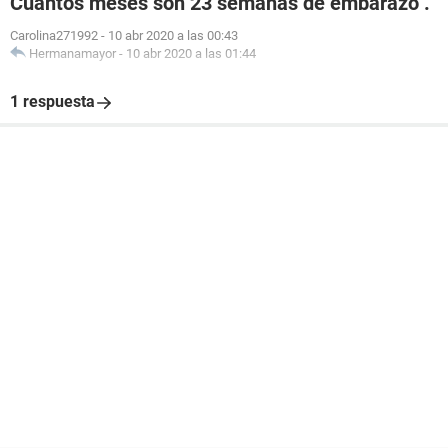
Cuantos meses son 23 semanas de embarazo .
Carolina271992
-
10 abr 2020 a las 00:43
Hermanamayor
-
10 abr 2020 a las 01:44
1 respuesta