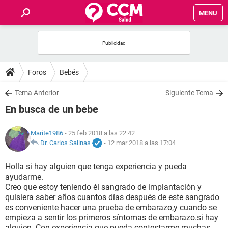
MENU
INICIO
FOROS
Foros
Bebés
SALUD
Tema Anterior
Siguiente Tema
En busca de un bebe
FAMILIA
Marite1986
- 25 feb 2018 a las 22:42
NUTRICIÓN
Dr. Carlos Salinas
-
12 mar 2018 a las 17:04
Holla si hay alguien que tenga experiencia y pueda
BIENESTAR
ayudarme.
Creo que estoy teniendo él sangrado de implantación y
SEXUALIDAD
quisiera saber años cuantos días después de este sangrado
es conveniente hacer una prueba de embarazo,y cuando se
empieza a sentir los primeros síntomas de embarazo.si hay
GLOSARIO
alguien. Con experiencia que pueda contestarme muchas