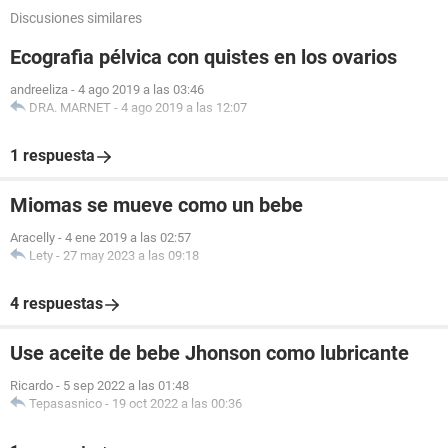
Discusiones similares
Ecografia pélvica con quistes en los ovarios
andreeliza
-
4 ago 2019 a las 03:46
DRA. MARNET
-
4 ago 2019 a las 12:07
1 respuesta
Miomas se mueve como un bebe
Aracelly
-
4 ene 2019 a las 02:57
Lety
-
27 may 2023 a las 09:18
4 respuestas
Use aceite de bebe Jhonson como lubricante
Ricardo
-
5 sep 2022 a las 01:48
Tepasasnico
-
19 oct 2022 a las 00:36